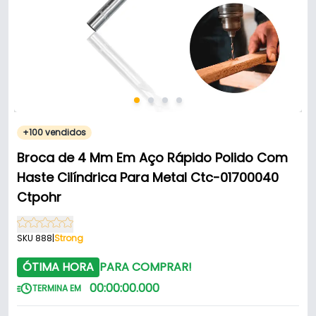
+100 vendidos
Broca de 4 Mm Em Aço Rápido Polido Com
Haste Cilíndrica Para Metal Ctc-01700040
Ctpohr
SKU 888
|
Strong
ÓTIMA HORA
PARA COMPRAR!
00
:
00
:
00
.
000
TERMINA EM