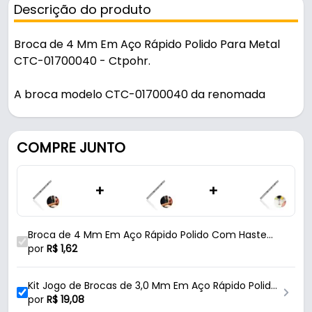
Descrição do produto
Broca de 4 Mm Em Aço Rápido Polido Para Metal
CTC-01700040 - Ctpohr.
A broca modelo CTC-01700040 da renomada
marca Ctpohr, foi projetada para oferecer
desempenho excepcional em perfurações de
metais. Com um diâmetro de 4 mm e um
COMPRE JUNTO
comprimento total de 74 mm, essa broca é
fabricada em aço rápido (HSS), conhecido por sua
+
+
resistência e durabilidade em altas temperaturas.
O diferencial desta broca é o acabamento polido,
que reduz o atrito durante a perfuração, aumenta a
Broca de 4 Mm Em Aço Rápido Polido Com Haste
vida útil da ferramenta e proporciona um corte
Cilíndrica Para Metal Ctc-01700040 Ctpohr
por
R$
1,62
mais limpo e eficiente em metais. A haste cilíndrica
de 4 mm oferece excelente estabilidade,
Kit Jogo de Brocas de 3,0 Mm Em Aço Rápido Polido
permitindo encaixe firme em mandris de furadeiras
Para Metal Com 10 Brocas Ctc-01700030 Ctpohr
por
R$
19,08
e parafusadeiras, evitando deslizamentos mesmo