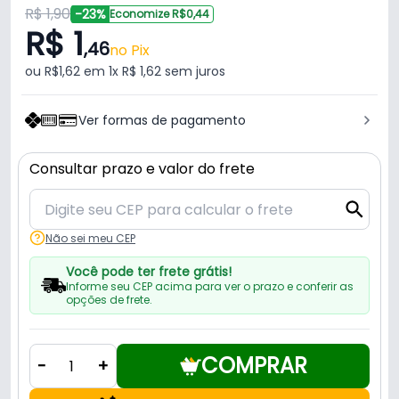
R$ 1,90
-23%
Economize R$0,44
R$ 1
,46
no Pix
ou R$1,62 em 1x R$ 1,62 sem juros
Ver formas de pagamento
Consultar prazo e valor do frete
Não sei meu CEP
Você pode ter frete grátis!
Informe seu CEP acima para ver o prazo e conferir as
opções de frete.
COMPRAR
-
+