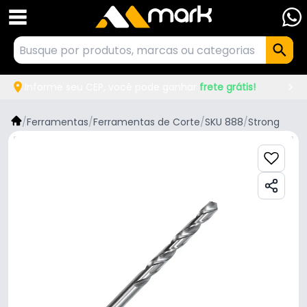
Informe seu CEP, você pode ganhar
frete grátis!
/
Ferramentas
/
Ferramentas de Corte
/
SKU 888
/
Strong