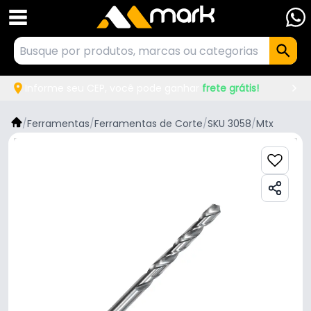
Informe seu CEP, você pode ganhar
frete grátis!
/
Ferramentas
/
Ferramentas de Corte
/
SKU 3058
/
Mtx