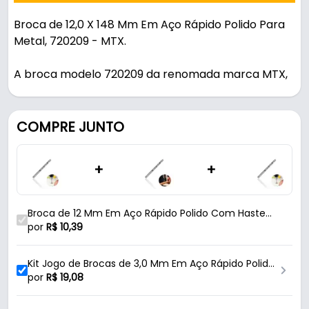
Broca de 12,0 X 148 Mm Em Aço Rápido Polido Para
Metal, 720209 - MTX.
A broca modelo 720209 da renomada marca MTX,
foi projetada para oferecer desempenho
excepcional em perfurações de metais. Com um
diâmetro de 12,0 mm e um comprimento total de
COMPRE JUNTO
148 mm, essa broca é fabricada em aço rápido
(HSS), conhecido por sua resistência e durabilidade
+
+
em altas temperaturas. O diferencial desta broca é
o acabamento polido, que reduz o atrito durante a
perfuração, aumenta a vida útil da ferramenta e
Broca de 12 Mm Em Aço Rápido Polido Com Haste
proporciona um corte mais limpo e eficiente em
Cilíndrica Para Metal Mtx
por
R$
10,39
metais. A haste cilíndrica de 12 mm oferece
excelente estabilidade, permitindo encaixe firme
Kit Jogo de Brocas de 3,0 Mm Em Aço Rápido Polido
em mandris de furadeiras e parafusadeiras,
Para Metal Com 10 Brocas Ctc-01700030 Ctpohr
por
R$
19,08
evitando deslizamentos mesmo em aplicações de
alta intensidade. Essa configuração é