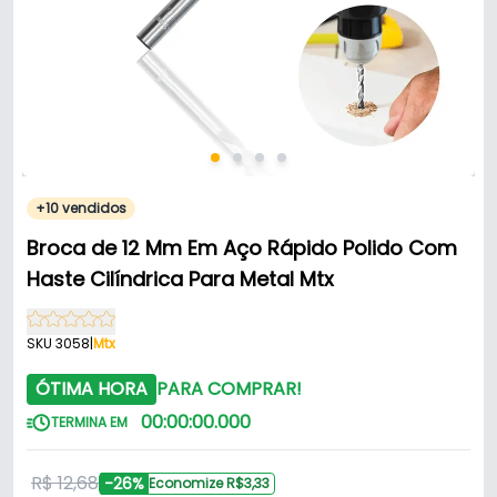
+10 vendidos
Broca de 12 Mm Em Aço Rápido Polido Com
Haste Cilíndrica Para Metal Mtx
SKU 3058
|
Mtx
ÓTIMA HORA
PARA COMPRAR!
00
:
00
:
00
.
000
TERMINA EM
R$ 12,68
-26%
Economize R$3,33