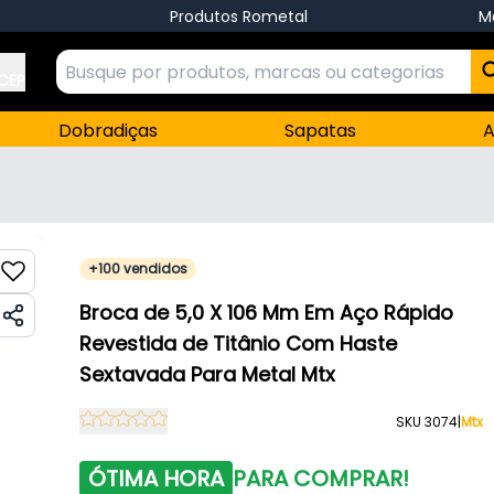
Produtos Rometal
M
 CEP
Dobradiças
Sapatas
A
+100 vendidos
Broca de 5,0 X 106 Mm Em Aço Rápido
Revestida de Titânio Com Haste
Sextavada Para Metal Mtx
SKU 3074
|
Mtx
ÓTIMA HORA
PARA COMPRAR!