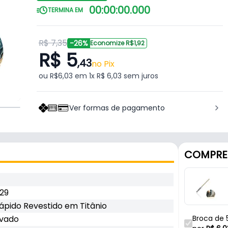
00
:
00
:
00
.
000
TERMINA EM
R$ 7,35
-26%
Economize R$1,92
R$ 5
,43
no Pix
ou R$6,03 em 1x R$ 6,03 sem juros
Ver formas de pagamento
COMPRE
29
ápido Revestido em Titânio
avado
Broca de 