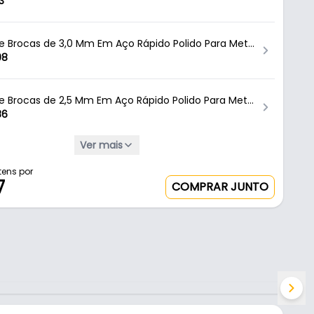
tavada Para Metal Mtx
3
de Brocas de 3,0 Mm Em Aço Rápido Polido Para Metal
rocas Ctc-01700030 Ctpohr
08
de Brocas de 2,5 Mm Em Aço Rápido Polido Para Metal
rocas
86
Ver mais
o Rapido 3.5mm Haste Redondo
6
tens por
7
COMPRAR JUNTO
4 Mm Em Aço Rápido Polido Com Haste Cilíndrica
l Ctc-01700040 Ctpohr
2
7 Mm Em Aço Rápido Polido Com Haste Cilíndrica
l Ctc-01700070 Ctpohr
7