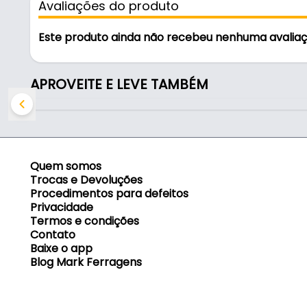
Avaliações do produto
especialmente útil para profissionais que valoriz
Este produto ainda não recebeu nenhuma avalia
Conteúdo da Embalagem:
- 01 Broca de 5,0 Mm - MTX.
APROVEITE E LEVE TAMBÉM
Se você busca uma broca confiável para cortes p
broca da MTX é a escolha ideal, entregando result
Características:
Quem somos
- Marca: Mtx
Trocas e Devoluções
- Modelo: 7175029
Procedimentos para defeitos
Privacidade
- Material: Aço Rápido Revestido em Titânio
Termos e condições
- Formato da haste de encaixe: Sextavado
Contato
- Aplicação: Metal
Baixe o app
- Diâmetro da broca: 5,0 Mm
Blog Mark Ferragens
- Diâmetro da haste: 1/4" Pol
- Comprimento da broca: 106 Mm - (10,6 Cm)