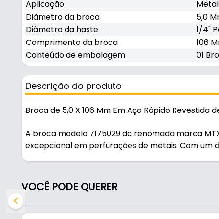
Aplicação
Metal
Diâmetro da broca
5,0 
Diâmetro da haste
1/4" P
Comprimento da broca
106 M
Conteúdo de embalagem
01 Br
Descrição do produto
Broca de 5,0 X 106 Mm Em Aço Rápido Revestida de
A broca modelo 7175029 da renomada marca MTX,
excepcional em perfurações de metais. Com um 
total de 106 mm, essa broca é fabricada em aço rá
e durabilidade em altas temperaturas. O diferenci
que reduz o atrito durante a perfuração, aumenta
VOCÊ PODE QUERER
corte mais limpo e eficiente em metais. A haste 
excelente estabilidade, permitindo encaixe firme 
evitando deslizamentos mesmo em aplicações de a