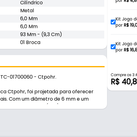
Metal Ct
por
R$
4,8
Cilíndrico
Metal
6,0 Mm
Kit Jogo 
Com 10 B
por
R$
19,
6,0 Mm
93 Mm - (9,3 Cm)
01 Broca
Kit Jogo 
Com 10 B
por
R$
16,
Broca Aç
por
R$
2,3
Compre os 3 i
CTC-01700060 - Ctpohr.
R$ 40,8
 Ctpohr, foi projetada para oferecer
Broca de 
ais. Com um diâmetro de 6 mm e um
Para Meta
por
R$
1,6
ada em aço rápido (HSS), conhecido por
as. O diferencial desta broca é o
Broca de 
erfuração, aumenta a vida útil da
Para Meta
por
R$
3,5
iciente em metais. A haste cilíndrica de 6
caixe firme em mandris de furadeiras e