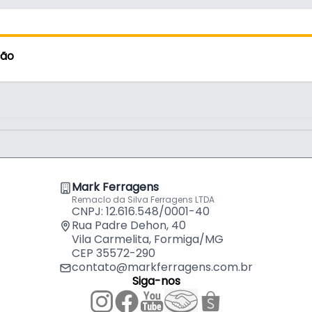
aplicações de alta intensidade. Essa
Broca de 
Para Meta
por
R$
11,5
ais que valorizam precisão e praticidade no
ção
Broca de 
Para Meta
por
R$
9,5
Broca de 
Para Meta
por
R$
11,
recisos e acabamento de alta qualidade, a
ultados profissionais em qualquer situação.
Broca de 
Mark Ferragens
Para Meta
por
R$
2,9
Remaclo da Silva Ferragens LTDA
CNPJ: 12.616.548/0001-40
Rua Padre Dehon, 40
Vila Carmelita, Formiga/MG
Kit Jogo 
CEP 35572-290
Com 10 Br
por
R$
12,
contato@markferragens.com.br
Siga-nos
Broca de 
Para Meta
por
R$
1,2