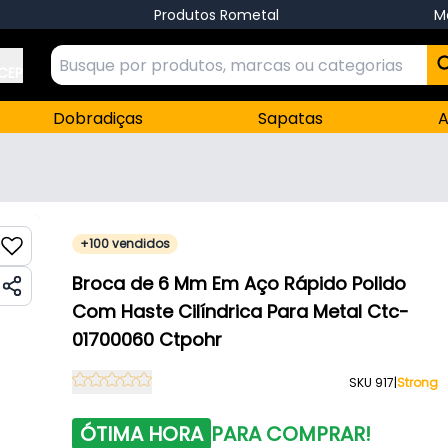
Produtos Rometal
M
 CEP
Dobradiças
Sapatas
A
+100 vendidos
Broca de 6 Mm Em Aço Rápido Polido
Com Haste Cilíndrica Para Metal Ctc-
01700060 Ctpohr
SKU 917
|
Strong
ÓTIMA HORA
PARA COMPRAR!