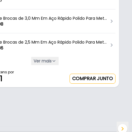
c-01700060 Ctpohr
7
de Brocas de 3,0 Mm Em Aço Rápido Polido Para Metal
rocas Ctc-01700030 Ctpohr
08
de Brocas de 2,5 Mm Em Aço Rápido Polido Para Metal
rocas
86
Ver mais
o Rapido 3.5mm Haste Redondo
6
tens por
1
COMPRAR JUNTO
4 Mm Em Aço Rápido Polido Com Haste Cilíndrica
l Ctc-01700040 Ctpohr
2
7 Mm Em Aço Rápido Polido Com Haste Cilíndrica
l Ctc-01700070 Ctpohr
7