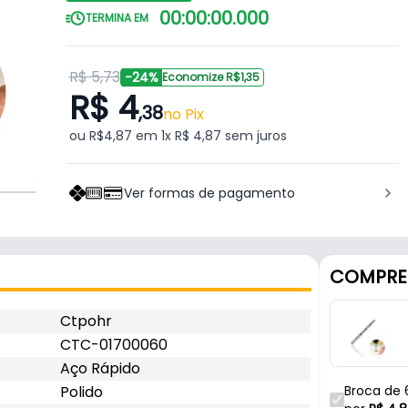
00
:
00
:
00
.
000
TERMINA EM
R$ 5,73
-24%
Economize R$1,35
R$ 4
,38
no Pix
ou R$4,87 em 1x R$ 4,87 sem juros
Ver formas de pagamento
COMPRE
Ctpohr
CTC-01700060
Aço Rápido
Polido
Broca de 