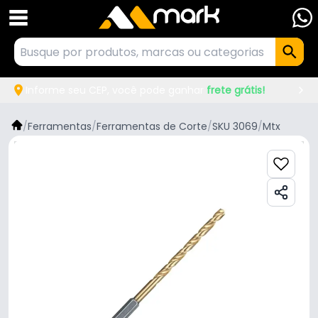
Informe seu CEP, você pode ganhar
frete grátis!
/
Ferramentas
/
Ferramentas de Corte
/
SKU 3069
/
Mtx