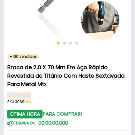
+100 vendidos
Broca de 2,0 X 70 Mm Em Aço Rápido
Revestida de Titânio Com Haste Sextavada
Para Metal Mtx
SKU 3069
|
Mtx
ÓTIMA HORA
PARA COMPRAR!
00
:
00
:
00
.
000
TERMINA EM