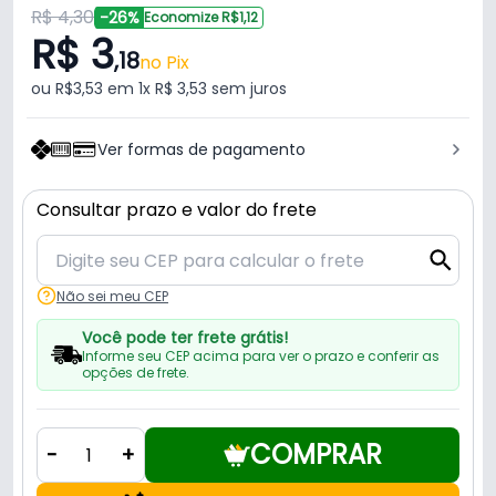
R$ 4,30
-26%
Economize R$1,12
R$ 3
,18
no Pix
ou R$3,53 em 1x R$ 3,53 sem juros
Ver formas de pagamento
Consultar prazo e valor do frete
Não sei meu CEP
Você pode ter frete grátis!
Informe seu CEP acima para ver o prazo e conferir as
opções de frete.
COMPRAR
-
+