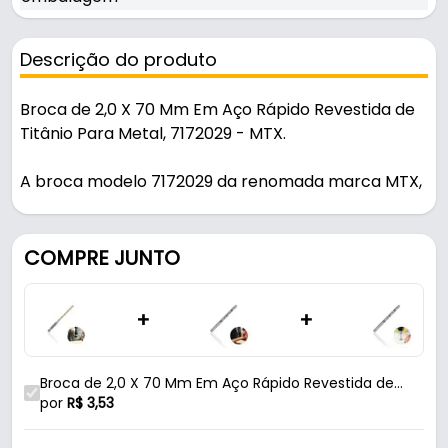
Descrição do produto
Broca de 2,0 X 70 Mm Em Aço Rápido Revestida de
Titânio Para Metal, 7172029 - MTX.
A broca modelo 7172029 da renomada marca MTX,
foi projetada para oferecer desempenho
excepcional em perfurações de metais. Com um
diâmetro de 2,0 mm e um comprimento total de 70
COMPRE JUNTO
mm, essa broca é fabricada em aço rápido (HSS),
conhecido por sua resistência e durabilidade em
+
+
altas temperaturas. O diferencial desta broca é o
revestimento em titânio, que reduz o atrito durante
a perfuração, aumenta a vida útil da ferramenta e
Broca de 2,0 X 70 Mm Em Aço Rápido Revestida de
proporciona um corte mais limpo e eficiente em
Titânio Com Haste Sextavada Para Metal Mtx
por
R$
3,53
metais. A haste sextavada de 1/4" polegada
oferece excelente estabilidade, permitindo encaixe