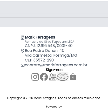
Para Meta
por
R$
11,5
Broca de 
aredes).
Para Meta
por
R$
9,5
.
aredes).
Broca de 
Mark Ferragens
Para Meta
por
R$
11,
ofissionais que exigem não apenas um corte
Remaclo da Silva Ferragens LTDA
CNPJ: 12.616.548/0001-40
obustez de ferramentas de alto
Rua Padre Dehon, 40
que demandam perfeição técnica e
Broca de 
Vila Carmelita, Formiga/MG
Haste Cil
por
R$
5,0
CEP 35572-290
contato@markferragens.com.br
Siga-nos
Broca de 
Para Meta
por
R$
2,9
Broca de 
Copyright © 2026 Mark Ferragens. Todos os direitos reservados.
Para Meta
por
R$
4,8
m
Powered by