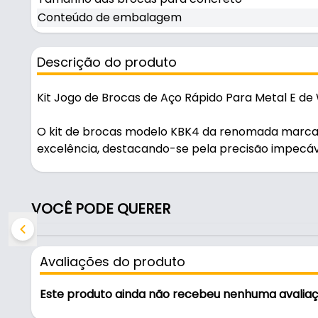
Conteúdo de embalagem
Descrição do produto
Kit Jogo de Brocas de Aço Rápido Para Metal E de 
O kit de brocas modelo KBK4 da renomada marca S
excelência, destacando-se pela precisão impecáv
para atenderem furadeiras com as mais exigent
e metais. Confeccionadas em aço rápido com a p
em widea, elas se destacam por sua excepcional re
VOCÊ PODE QUERER
atributos que garantem um desempenho estável 
contínuo. Com a haste cilíndrica disponível em di
compatibilidade e versatilidade para múltiplas apl
Avaliações do produto
Conteúdo de Embalagem (6 Peças):
Este produto ainda não recebeu nenhuma avalia