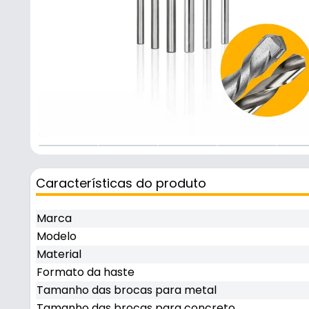
+
2
Características do produto
Marca
Modelo
Material
Formato da haste
Tamanho das brocas para metal
Tamanho das brocas para concreto