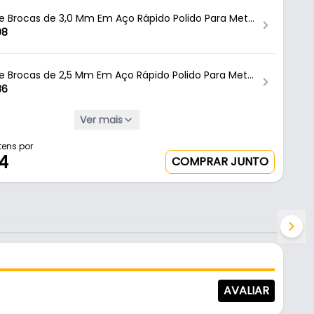
de Brocas de 3,0 Mm Em Aço Rápido Polido Para Metal
rocas Ctc-01700030 Ctpohr
08
de Brocas de 2,5 Mm Em Aço Rápido Polido Para Metal
rocas
86
Ver mais
o Rapido 3.5mm Haste Redondo
6
tens por
4
COMPRAR JUNTO
4 Mm Em Aço Rápido Polido Com Haste Cilíndrica
l Ctc-01700040 Ctpohr
2
7 Mm Em Aço Rápido Polido Com Haste Cilíndrica
l Ctc-01700070 Ctpohr
7
AVALIAR
8 Mm Em Aço Rápido Polido Com Haste Cilíndrica