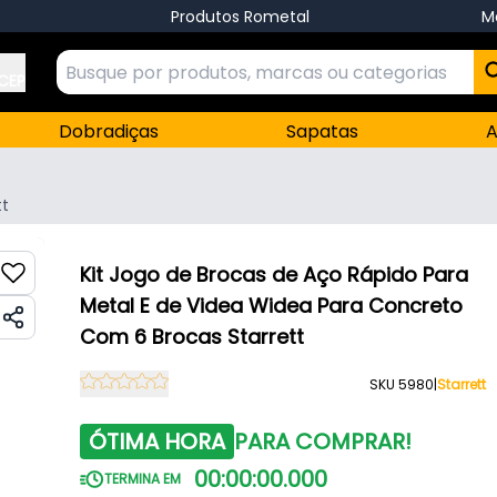
Produtos Rometal
M
 CEP
Dobradiças
Sapatas
A
tt
Kit Jogo de Brocas de Aço Rápido Para
Metal E de Videa Widea Para Concreto
Com 6 Brocas Starrett
SKU 5980
|
Starrett
ÓTIMA HORA
PARA COMPRAR!
00
:
00
:
00
.
000
TERMINA EM