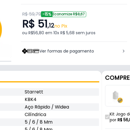
R$ 59,79
-15%
Economize R$8,67
R$ 51
,12
no Pix
ou R$56,80 em 10x R$ 5,68 sem juros
Ver formas de pagamento
COMPRE
Starrett
KBK4
Aço Rápido / Widea
Cilíndrica
Kit Jogo 
Para Conc
por
R$
56,
5 / 6 / 8 Mm
5 / 6 / 8 Mm