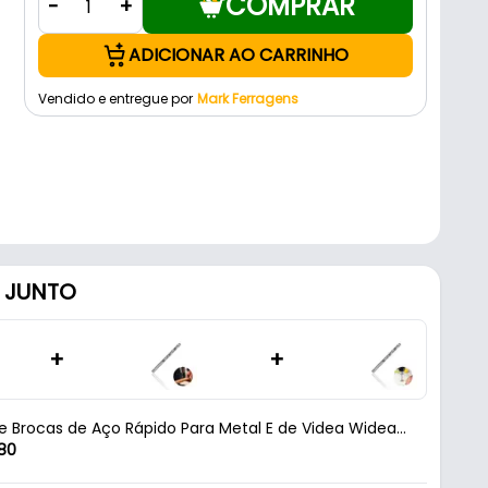
COMPRAR
-
+
ADICIONAR AO CARRINHO
Vendido e entregue por
Mark Ferragens
 JUNTO
+
+
de Brocas de Aço Rápido Para Metal E de Videa Widea
reto Com 6 Brocas Starrett
80