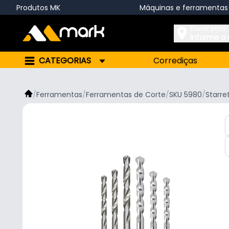
Produtos MK
Máquinas e ferramentas
Enviar para:
Informe o
CATEGORIAS
Corrediças
/
Ferramentas
/
Ferramentas de Corte
/
SKU 5980
/
Starre