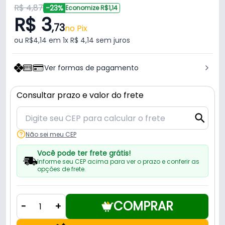
R$ 4,87
-23%
Economize R$1,14
R$ 3
,73
no Pix
ou R$4,14 em 1x R$ 4,14 sem juros
Ver formas de pagamento
Consultar prazo e valor do frete
Não sei meu CEP
Você pode ter frete grátis!
Informe seu CEP acima para ver o prazo e conferir as
opções de frete.
COMPRAR
-
+