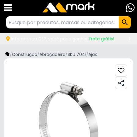
Informe seu CEP, você pode ganhar
frete grátis!
/
Construção
/
Abraçadeira
/
SKU 7041
/
Ajax