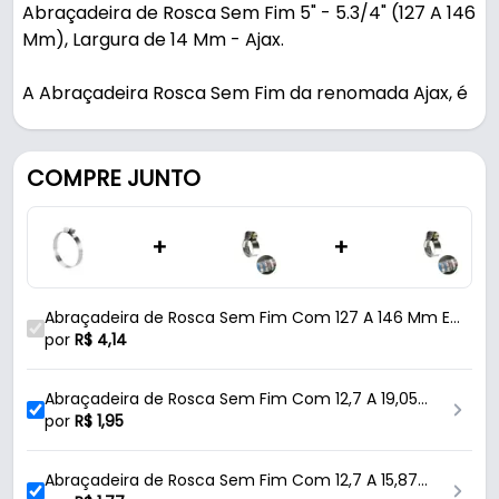
Abraçadeira de Rosca Sem Fim 5" - 5.3/4" (127 A 146
Mm), Largura de 14 Mm - Ajax.
A Abraçadeira Rosca Sem Fim da renomada Ajax, é
uma ferramenta robusta e confiável, ideal para
diversas aplicações. Feita em aço carbonizado e
com acabamento zincado de alta qualidade, ela
COMPRE JUNTO
oferece resistência à oxidação, garantindo
durabilidade e desempenho consistentes ao longo
+
+
do tempo. Com um sistema de aperto por rosca
sem fim, essa abraçadeira proporciona um ajuste
preciso e seguro, garantindo uma vedação
Abraçadeira de Rosca Sem Fim Com 127 A 146 Mm E
eficiente. Sua largura de 14 mm permite que seja
Largura de 14 Mm Para Mangueira Ajax
por
R$
4,14
utilizada em objetos com diâmetros variados. Essa
abraçadeira proporciona uma regulagem de no
Abraçadeira de Rosca Sem Fim Com 12,7 A 19,05
mínimo 127 mm (5") até o diâmetro máximo de 146
Mm E Largura de 9 Mm Para Mangueira Beltools
por
R$
1,95
mm (5.3/4"). Além de sua capacidade de fixação
para mangueiras, cabos e outros componentes, a
Abraçadeira de Rosca Sem Fim Com 12,7 A 15,87
Abraçadeira Rosca Sem Fim da Ajax destaca-se