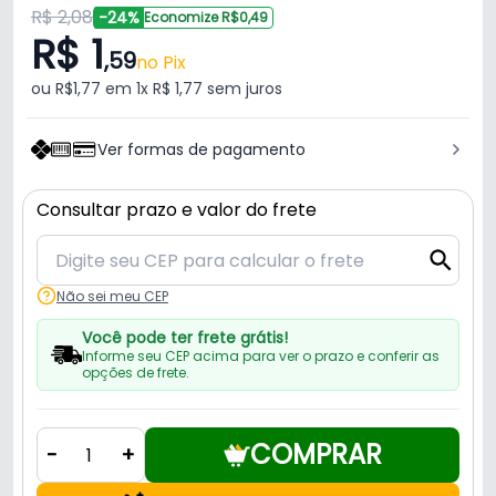
R$ 2,08
-24%
Economize R$0,49
R$ 1
,59
no Pix
ou R$1,77 em 1x R$ 1,77 sem juros
Ver formas de pagamento
Consultar prazo e valor do frete
Não sei meu CEP
Você pode ter frete grátis!
Informe seu CEP acima para ver o prazo e conferir as
opções de frete.
COMPRAR
-
+