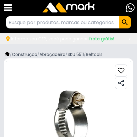
Informe seu CEP, você pode ganhar
frete grátis!
/
Construção
/
Abraçadeira
/
SKU 5511
/
Beltools