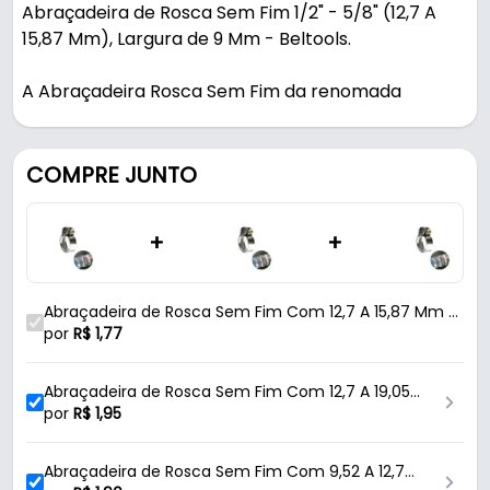
Abraçadeira de Rosca Sem Fim 1/2" - 5/8" (12,7 A
15,87 Mm), Largura de 9 Mm - Beltools.
A Abraçadeira Rosca Sem Fim da renomada
Beltools, é uma ferramenta robusta e confiável,
ideal para diversas aplicações. Feita em aço
carbonizado e com acabamento zincado de alta
COMPRE JUNTO
qualidade, ela oferece resistência à oxidação,
garantindo durabilidade e desempenho
+
+
consistentes ao longo do tempo. Com um sistema
de aperto por rosca sem fim, essa abraçadeira
proporciona um ajuste preciso e seguro, garantindo
Abraçadeira de Rosca Sem Fim Com 12,7 A 15,87 Mm E
uma vedação eficiente. Sua largura de 9 mm
Largura de 9 Mm Para Mangueira Beltools
por
R$
1,77
permite que seja utilizada em objetos com
diâmetros variados. Essa abraçadeira proporciona
Abraçadeira de Rosca Sem Fim Com 12,7 A 19,05
uma regulagem de no mínimo 12,7 mm (1/2") até o
Mm E Largura de 9 Mm Para Mangueira Beltools
por
R$
1,95
diâmetro máximo de 15,87 mm (5/8"). Além de sua
capacidade de fixação para mangueiras, cabos e
Abraçadeira de Rosca Sem Fim Com 9,52 A 12,7
outros componentes, a Abraçadeira Rosca Sem