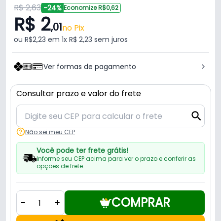
R$ 2,63
-24%
Economize R$0,62
R$ 2
,01
no Pix
ou R$2,23 em 1x R$ 2,23 sem juros
Ver formas de pagamento
Consultar prazo e valor do frete
Não sei meu CEP
Você pode ter frete grátis!
Informe seu CEP acima para ver o prazo e conferir as
opções de frete.
COMPRAR
-
+