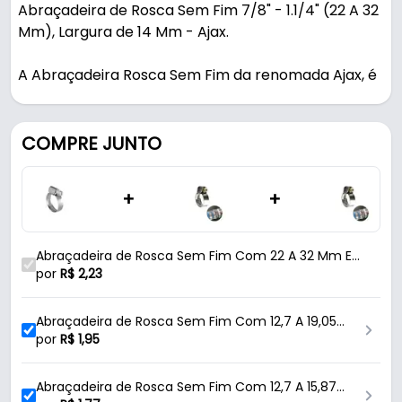
Abraçadeira de Rosca Sem Fim 7/8" - 1.1/4" (22 A 32
Mm), Largura de 14 Mm - Ajax.
A Abraçadeira Rosca Sem Fim da renomada Ajax, é
uma ferramenta robusta e confiável, ideal para
diversas aplicações. Feita em aço carbonizado e
com acabamento zincado de alta qualidade, ela
COMPRE JUNTO
oferece resistência à oxidação, garantindo
durabilidade e desempenho consistentes ao longo
+
+
do tempo. Com um sistema de aperto por rosca
sem fim, essa abraçadeira proporciona um ajuste
preciso e seguro, garantindo uma vedação
Abraçadeira de Rosca Sem Fim Com 22 A 32 Mm E
eficiente. Sua largura de 14 mm permite que seja
Largura de 14 Mm Para Mangueira Ajax
por
R$
2,23
utilizada em objetos com diâmetros variados. Essa
abraçadeira proporciona uma regulagem de no
Abraçadeira de Rosca Sem Fim Com 12,7 A 19,05
mínimo 22 mm (7/8") até o diâmetro máximo de 32
Mm E Largura de 9 Mm Para Mangueira Beltools
por
R$
1,95
mm (1.1/4"). Além de sua capacidade de fixação
para mangueiras, cabos e outros componentes, a
Abraçadeira de Rosca Sem Fim Com 12,7 A 15,87
Abraçadeira Rosca Sem Fim da Ajax destaca-se