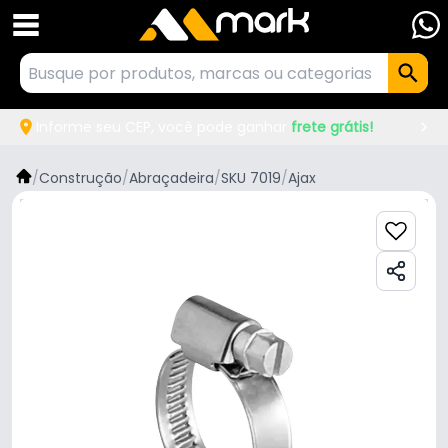
Informe seu CEP, você pode ganhar
frete grátis!
/
Construção
/
Abraçadeira
/
SKU 7019
/
Ajax