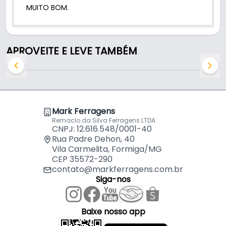
MUITO BOM.
Trilho Cremalheira Duplo Branco de 50 Cm Em Aço
Para Prateleiras
por
R$
17,64
APROVEITE E LEVE TAMBÉM
Mark Ferragens
Remaclo da Silva Ferragens LTDA
CNPJ: 12.616.548/0001-40
Rua Padre Dehon, 40
Vila Carmelita, Formiga/MG
CEP 35572-290
contato@markferragens.com.br
Siga-nos
Baixe nosso app