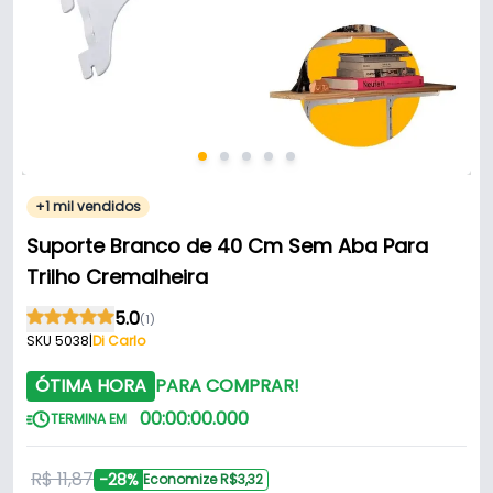
+1 mil vendidos
Suporte Branco de 40 Cm Sem Aba Para
Trilho Cremalheira
5.0
(1)
SKU 5038
|
Di Carlo
ÓTIMA HORA
PARA COMPRAR!
00
:
00
:
00
.
000
TERMINA EM
R$ 11,87
-28%
Economize R$3,32