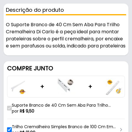
Descrição do produto
O Suporte Branco de 40 Cm Sem Aba Para Trilho
Cremalheira Di Carlo é a peça ideal para montar
prateleiras sobre o perfil cremalheira, por encaixe
e sem parafusos ou solda, indicado para prateleiras
de 40 cm.
Pode ser usado na montagem de prateleiras.
COMPRE JUNTO
Fabricado em Aço Carbono com acabamento
+
+
pintura epóxi brilhante, é resistente e durável no
uso diário. Suporta 25 kg.
Suporte Branco de 40 Cm Sem Aba Para Trilho
Características:
Cremalheira
por
R$
9,50
- Marca: Di Carlo
- Modelo: Sem Aba
Trilho Cremalheira Simples Branco de 100 Cm Em
- Material: Aço Carbono