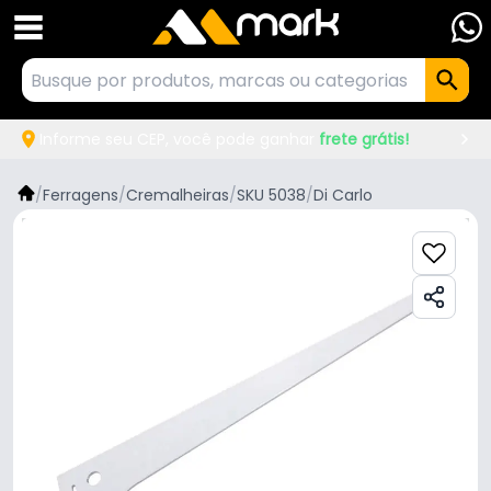
Informe seu CEP, você pode ganhar
frete grátis!
/
Ferragens
/
Cremalheiras
/
SKU 5038
/
Di Carlo