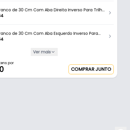
ranco de 30 Cm Com Aba Direita Inverso Para Trilho
ira
64
ranco de 30 Cm Com Aba Esquerdo Inverso Para
emalheira
64
Ver mais
ranco de 25 Cm Sem Aba Para Trilho Cremalheira
2
tens por
50
COMPRAR JUNTO
ranco de 30 Cm Sem Aba Para Trilho Cremalheira
6
ranco de 40 Cm Sem Aba Para Trilho Cremalheira
0
ranco de 25 Cm Com Aba Para Trilho Cremalheira