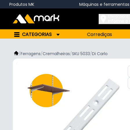
Produtos MK
Máquinas e ferramentas
Enviar para:
Informe o
CATEGORIAS
Corrediças
/
Ferragens
/
Cremalheiras
/
SKU 5033
/
Di Carlo