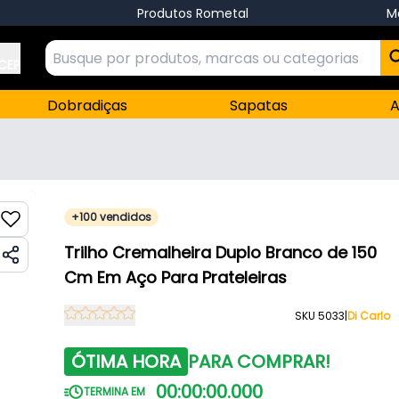
Produtos Rometal
M
 CEP
Dobradiças
Sapatas
A
+100 vendidos
Trilho Cremalheira Duplo Branco de 150
Cm Em Aço Para Prateleiras
SKU 5033
|
Di Carlo
ÓTIMA HORA
PARA COMPRAR!
00
:
00
:
00
.
000
TERMINA EM