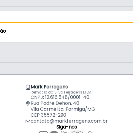
por
R$
23,
Suporte B
por
R$
24,
ção
Suporte B
por
R$
29,
Suporte B
por
R$
62,
Mark Ferragens
mm
Remaclo da Silva Ferragens LTDA
Suporte B
CNPJ: 12.616.548/0001-40
por
R$
27,
Rua Padre Dehon, 40
Vila Carmelita, Formiga/MG
CEP 35572-290
cremalheira Di Carlo nas medidas de 20,
contato@markferragens.com.br
Siga-nos