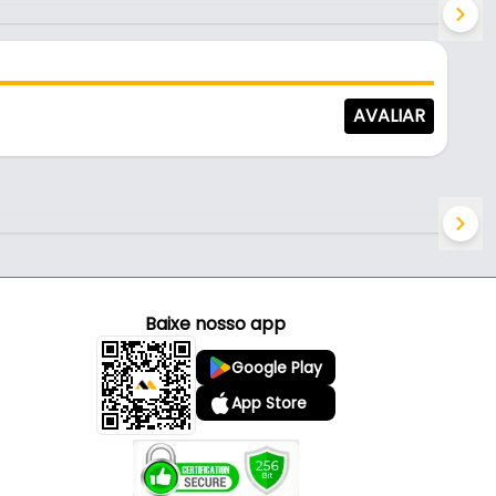
03
ranco de 30 Cm Com Aba Para Trilho Cremalheira
34
AVALIAR
ranco de 35 Cm Com Aba Para Trilho Cremalheira
51
ranco de 40 Cm Com Aba Para Trilho Cremalheira
55
Baixe nosso app
ranco de 50 Cm Sem Aba Para Trilho Cremalheira
Google Play
68
App Store