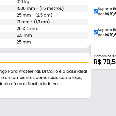
100 Kg
1500 mm - (1,5 metros)
Suporte B
Cremalhe
por
R$
19,
25 mm - (2,5 cm)
13 mm - (1,3 cm)
25 X 4 mm
Suporte B
5,5 mm
Trilho Cr
por
R$
19,
25 mm
Suporte B
por
R$
6,7
Compre os 3 i
R$ 70,
o Para Prateleiras Di Carlo é a base ideal
Suporte B
por
R$
7,5
s e em ambientes comerciais como lojas,
duplo dá mais flexibilidade no
Suporte B
por
R$
9,5
Suporte B
ilhante, é resistente e durável no uso