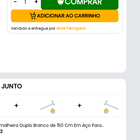
COMPRAR
-
+
ADICIONAR AO CARRINHO
Vendido e entregue por
Mark Ferragens
 JUNTO
+
+
emalheira Duplo Branco de 150 Cm Em Aço Para
s
23