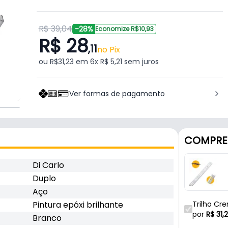
R$ 39,04
-28%
Economize R$10,93
R$ 28
,11
no Pix
ou R$31,23 em 6x R$ 5,21 sem juros
Ver formas de pagamento
COMPRE
Di Carlo
Duplo
Aço
Pintura epóxi brilhante
Trilho Cr
Prateleira
por
R$
31,
Branco