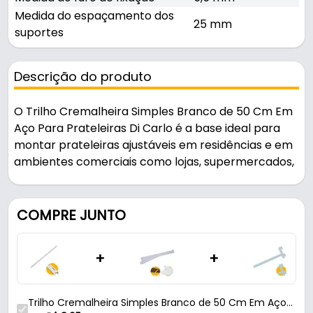
Medida do espaçamento dos
25 mm
suportes
Descrição do produto
O Trilho Cremalheira Simples Branco de 50 Cm Em
Aço Para Prateleiras Di Carlo é a base ideal para
montar prateleiras ajustáveis em residências e em
ambientes comerciais como lojas, supermercados,
escritórios e bibliotecas.
Pode ser usado na montagem de prateleiras.
COMPRE JUNTO
Fabricado em Aço Carbono com acabamento
+
+
pintura epóxi brilhante, é resistente e durável no
uso diário. Suporta 100 kg.
Trilho Cremalheira Simples Branco de 50 Cm Em Aço
Características: