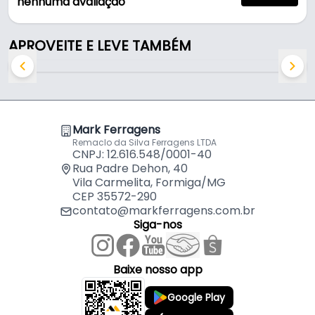
nenhuma avaliação
Suporte Branco de 25 Cm Com Aba Para Trilho
APROVEITE E LEVE TAMBÉM
Cremalheira
por
R$
23,03
Suporte Branco de 30 Cm Com Aba Para Trilho
Cremalheira
por
R$
24,34
Mark Ferragens
Suporte Branco de 35 Cm Com Aba Para Trilho
Remaclo da Silva Ferragens LTDA
Cremalheira
por
R$
29,51
CNPJ: 12.616.548/0001-40
Rua Padre Dehon, 40
Vila Carmelita, Formiga/MG
Suporte Branco de 40 Cm Com Aba Para Trilho
CEP 35572-290
Cremalheira
por
R$
62,55
contato@markferragens.com.br
Siga-nos
Suporte Branco de 50 Cm Sem Aba Para Trilho
Cremalheira
por
R$
27,68
Baixe nosso app
Google Play