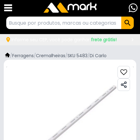
Informe seu CEP, você pode ganhar
frete grátis!
/
Ferragens
/
Cremalheiras
/
SKU 5483
/
Di Carlo