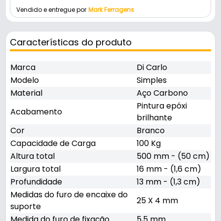
Vendido e entregue por
Mark Ferragens
Características do produto
Marca
Di Carlo
Modelo
Simples
Material
Aço Carbono
Pintura epóxi
Acabamento
brilhante
Cor
Branco
Capacidade de Carga
100 Kg
Altura total
500 mm - (50 cm)
Largura total
16 mm - (1,6 cm)
Profundidade
13 mm - (1,3 cm)
Medidas do furo de encaixe do
25 X 4 mm
suporte
Medida do furo de fixação
5,5 mm