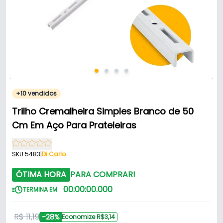
+10 vendidos
Trilho Cremalheira Simples Branco de 50
Cm Em Aço Para Prateleiras
SKU 5483
|
Di Carlo
ÓTIMA HORA
PARA COMPRAR!
00
:
00
:
00
.
000
TERMINA EM
R$ 11,19
-28%
Economize R$3,14