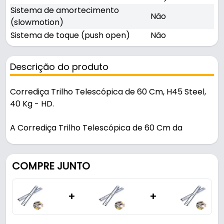
Sistema de amortecimento
Não
(slowmotion)
Sistema de toque (push open)
Não
Descrição do produto
Corrediça Trilho Telescópica de 60 Cm, H45 Steel,
40 Kg - HD.
A Corrediça Trilho Telescópica de 60 Cm da
renomada marca HD, é um sofisticado mecanismo
de deslizamento projetado para móveis, gavetas e
outras aplicações que exigem movimento suave e
COMPRE JUNTO
estável. Composta por vários trilhos que se
estendem e retraem, ela permite que uma gaveta
+
+
ou componente se mova facilmente para fora e
para dentro de uma estrutura. Esse modelo de
corrediça não possui sistemas de amortecimento e