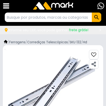
Informe seu CEP, você pode ganhar
frete grátis!
/
Ferragens
/
Corrediças Telescópicas
/
SKU 132
/
Hd