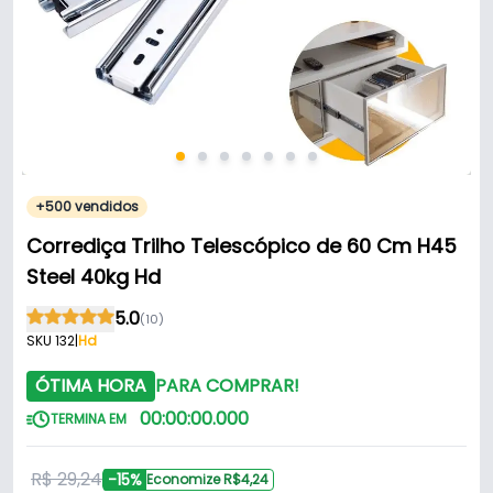
+500 vendidos
Corrediça Trilho Telescópico de 60 Cm H45
Steel 40kg Hd
5.0
(10)
SKU 132
|
Hd
ÓTIMA HORA
PARA COMPRAR!
00
:
00
:
00
.
000
TERMINA EM
R$ 29,24
-15%
Economize R$4,24