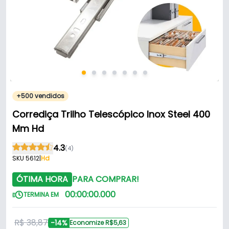
+500 vendidos
Corrediça Trilho Telescópico Inox Steel 400
Mm Hd
4.3
(4)
SKU 5612
|
Hd
ÓTIMA HORA
PARA COMPRAR!
00
:
00
:
00
.
000
TERMINA EM
R$ 38,87
-14%
Economize R$5,63