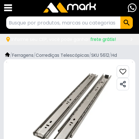
Informe seu CEP, você pode ganhar
frete grátis!
/
Ferragens
/
Corrediças Telescópicas
/
SKU 5612
/
Hd