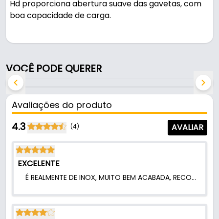
Hd proporciona abertura suave das gavetas, com
boa capacidade de carga.
Pode ser usado em gavetas e armários.
Fabricada em Aço Inoxidável com acabamento
VOCÊ PODE QUERER
inoxidável na cor cromada, é resistente e durável
no uso diário. Suporta 40 kg.
Avaliações do produto
Características:
- Marca: Hd
4.3
AVALIAR
(4)
- Modelo: H45 Steel
- Material: Aço Inoxidável
- Acabamento: Inoxidável
EXCELENTE
- Cor: Cromado
É REALMENTE DE INOX, MUITO BEM ACABADA, RECOMENDO!.
- Capacidade de Carga: 40 Kg
- Comprimento da corrediça: 400 mm (40 cm)
- Comercializado: Par