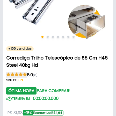
+100 vendidos
Corrediça Trilho Telescópico de 65 Cm H45
Steel 40kg Hd
5.0
(6)
SKU 133
|
Hd
ÓTIMA HORA
PARA COMPRAR!
00
:
00
:
00
.
000
TERMINA EM
R$ 31,98
-15%
Economize R$4,64