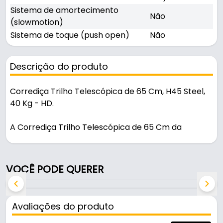
Sistema de amortecimento
Não
(slowmotion)
Sistema de toque (push open)
Não
Descrição do produto
Corrediça Trilho Telescópica de 65 Cm, H45 Steel,
40 Kg - HD.
A Corrediça Trilho Telescópica de 65 Cm da
renomada marca HD, é um sofisticado mecanismo
de deslizamento projetado para móveis, gavetas e
outras aplicações que exigem movimento suave e
VOCÊ PODE QUERER
estável. Composta por vários trilhos que se
estendem e retraem, ela permite que uma gaveta
ou componente se mova facilmente para fora e
Avaliações do produto
para dentro de uma estrutura. Esse modelo de
corrediça não possui sistemas de amortecimento e