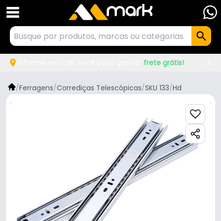
Informe seu CEP, você pode ganhar
frete grátis!
/
Ferragens
/
Corrediças Telescópicas
/
SKU 133
/
Hd