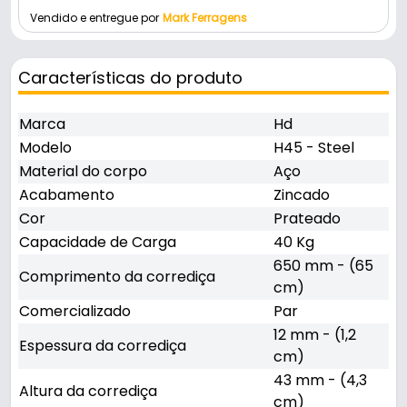
Vendido e entregue por
Mark Ferragens
Características do produto
Marca
Hd
Modelo
H45 - Steel
Material do corpo
Aço
Acabamento
Zincado
Cor
Prateado
Capacidade de Carga
40 Kg
650 mm - (65
Comprimento da corrediça
cm)
Comercializado
Par
12 mm - (1,2
Espessura da corrediça
cm)
43 mm - (4,3
Altura da corrediça
cm)