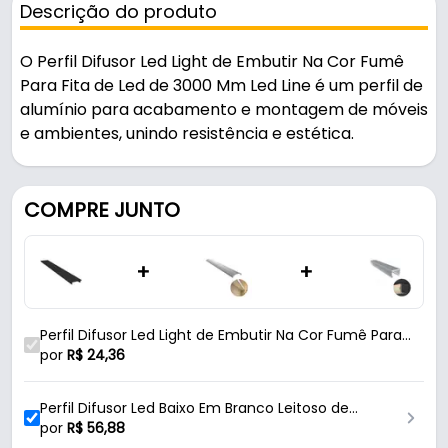
Descrição do produto
O Perfil Difusor Led Light de Embutir Na Cor Fumê
Para Fita de Led de 3000 Mm Led Line é um perfil de
alumínio para acabamento e montagem de móveis
e ambientes, unindo resistência e estética.
Pode ser usado em projetos de iluminação e
instalações elétricas.
COMPRE JUNTO
Fabricado em ABS com acabamento fosco, é
+
+
resistente e durável no uso diário. A fixação é feita
por encaixe.
Perfil Difusor Led Light de Embutir Na Cor Fumê Para
Características:
Fita de Led de 3000 Mm Led Line
por
R$
24,36
- Marca: Led Line
- Modelo: Light
Perfil Difusor Led Baixo Em Branco Leitoso de
- Material: ABS
3000mm Df002 Rometal
por
R$
56,88
- Acabamento: Fosco