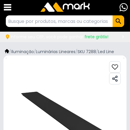
Informe seu CEP, você pode ganhar
frete grátis!
/
Iluminação
/
Luminárias Lineares
/
SKU 7288
/
Led Line