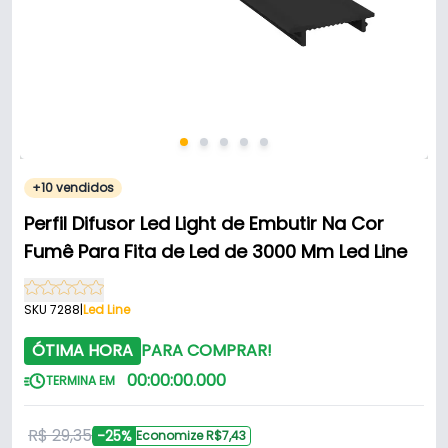
+10 vendidos
Perfil Difusor Led Light de Embutir Na Cor
Fumê Para Fita de Led de 3000 Mm Led Line
SKU 7288
|
Led Line
ÓTIMA HORA
PARA COMPRAR!
00
:
00
:
00
.
000
TERMINA EM
R$ 29,35
-25%
Economize R$7,43