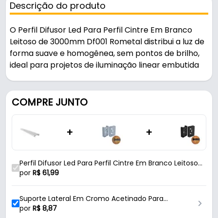
Descrição do produto
O Perfil Difusor Led Para Perfil Cintre Em Branco
Leitoso de 3000mm Df001 Rometal distribui a luz de
forma suave e homogênea, sem pontos de brilho,
ideal para projetos de iluminação linear embutida
ou aparente.
Pode ser usado em closets e cabideiros.
COMPRE JUNTO
Fabricado em ABS com acabamento fosco, é
+
+
resistente e durável no uso diário. A fixação é feita
por encaixe.
Perfil Difusor Led Para Perfil Cintre Em Branco Leitoso
Características:
de 3000mm Df001 Rometal
por
R$
61,99
- Marca: Rometal
- Modelo: DF-001
Suporte Lateral Em Cromo Acetinado Para
- Linha: Led - Perfil Cintre
Cabideiro Cintre Rometal
por
R$
8,87
- Formato: Baixo