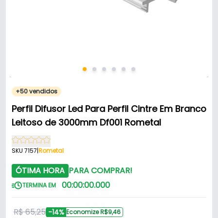
+50 vendidos
Perfil Difusor Led Para Perfil Cintre Em Branco
Leitoso de 3000mm Df001 Rometal
SKU 7157
|
Rometal
ÓTIMA HORA
PARA COMPRAR!
00
:
00
:
00
.
000
TERMINA EM
R$ 65,25
-14%
Economize R$9,46