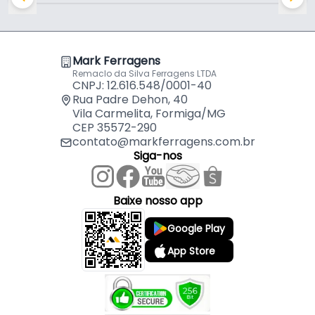
Perfil Cabideiro Cintre Supra Preto Rm369 Rometal
por
R$
250,17
Mark Ferragens
Remaclo da Silva Ferragens LTDA
CNPJ: 12.616.548/0001-40
Rua Padre Dehon, 40
Vila Carmelita, Formiga/MG
CEP 35572-290
contato@markferragens.com.br
Siga-nos
Baixe nosso app
Google Play
App Store