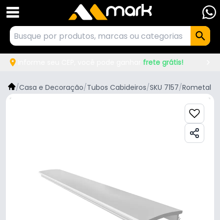
Informe seu CEP, você pode ganhar
frete grátis!
/
Casa e Decoração
/
Tubos Cabideiros
/
SKU 7157
/
Rometal