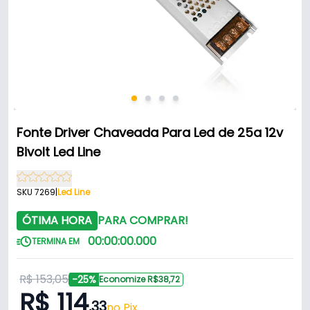
Fonte Driver Chaveada Para Led de 25a 12v
Bivolt Led Line
SKU 7269
|
Led Line
ÓTIMA HORA
PARA COMPRAR!
00
:
00
:
00
.
000
TERMINA EM
R$ 153,05
-25%
Economize R$38,72
R$ 114
,33
no Pix