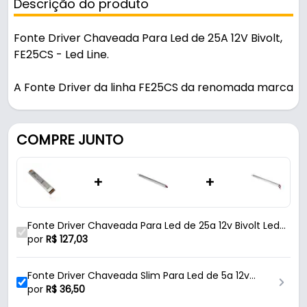
Descrição do produto
Fonte Driver Chaveada Para Led de 25A 12V Bivolt,
FE25CS - Led Line.
A Fonte Driver da linha FE25CS da renomada marca
Led Line é uma solução eficiente e compacta para
alimentação de LEDs, projetada especialmente
para proporcionar uma iluminação estável e
COMPRE JUNTO
segura em diversos ambientes. Com estrutura em
alumínio anodizado, essa fonte é ideal para
+
+
projetos de iluminação que exigem um
equipamento discreto e de alto desempenho. Este
modelo é bivolt automático, aceitando entrada em
Fonte Driver Chaveada Para Led de 25a 12v Bivolt Led
corrente alternada (AC) de 100V a 240V, com
Line
por
R$
127,03
frequência de operação 50/60Hz, garantindo
compatibilidade com instalações elétricas variadas.
Fonte Driver Chaveada Slim Para Led de 5a 12v
A saída em corrente contínua (DC) de 12V e
Bivolt Ip20 Led Line
por
R$
36,50
amperagem de 25A fornece potência estável de