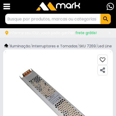
Informe seu CEP, você pode ganhar
frete grátis!
/
Iluminação
/
Interruptores e Tomadas
/
SKU 7269
/
Led Line