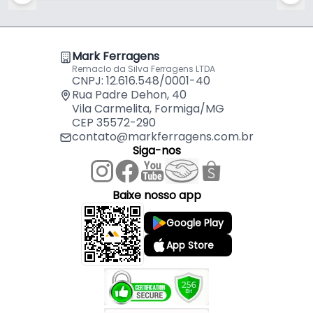
- Linha: FE25CS
- Material: Alumínio / Metal
- Acabamento: Anodizado
Mark Ferragens
- Cor: Alumínio
Remaclo da Silva Ferragens LTDA
CNPJ: 12.616.548/0001-40
- Comprimento: 30,8 Cm
Rua Padre Dehon, 40
- Largura: 5,2 Cm
Vila Carmelita, Formiga/MG
- Altura: 2,2 Cm
CEP 35572-290
- Indicado para: Led
contato@markferragens.com.br
- Entrada: AC - Bivolt
Siga-nos
- Frequência: 50/60Hz
- Saída: DC - 12V / 25A
Baixe nosso app
Google Play
App Store