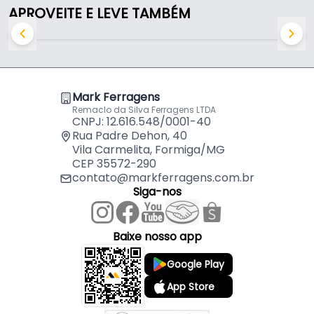
APROVEITE E LEVE TAMBÉM
Características:
- Marca: Led Line
- Modelo: Slim
- Linha: FE8.5S
- Material: Alumínio / Metal
Mark Ferragens
- Acabamento: Anodizado
Remaclo da Silva Ferragens LTDA
CNPJ: 12.616.548/0001-40
- Cor: Alumínio
Rua Padre Dehon, 40
- Comprimento: 34,2 Cm
Vila Carmelita, Formiga/MG
- Largura: 1,8 Cm
CEP 35572-290
- Altura: 1,8 Cm
contato@markferragens.com.br
- Indicado para: Led
Siga-nos
- Entrada: AC - Bivolt
- Frequência: 50/60Hz
Baixe nosso app
- Saída: DC - 12V / 8.5A
Google Play
App Store