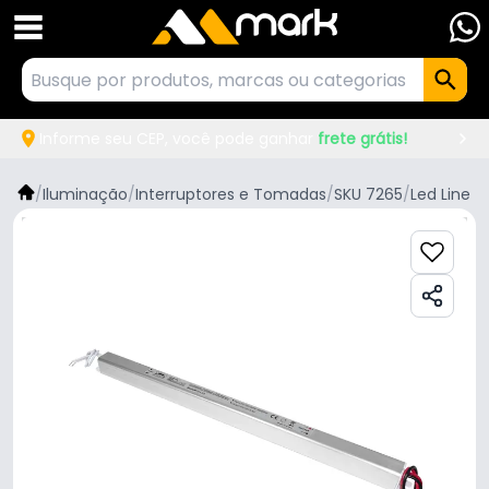
Informe seu CEP, você pode ganhar
frete grátis!
/
Iluminação
/
Interruptores e Tomadas
/
SKU 7265
/
Led Line