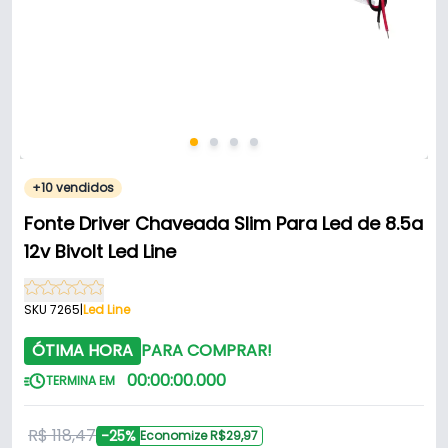
+10 vendidos
Fonte Driver Chaveada Slim Para Led de 8.5a
12v Bivolt Led Line
SKU 7265
|
Led Line
ÓTIMA HORA
PARA COMPRAR!
00
:
00
:
00
.
000
TERMINA EM
R$ 118,47
-25%
Economize R$29,97