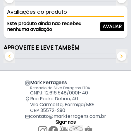
Cabideiro de Led Editável de 850 A 1200 Mm Em
Inox Fosco Com Sensor Presença 3000k Branco
por
R$
321,64
Conteúdo da Embalagem:
Avaliações do produto
Quente Led Line
Cabideiro de Led Editável de 850 A 1200 Mm Em
Este produto ainda não recebeu
- 01 Cabideiro de Led Editável - Blass.
AVALIAR
Alumínio Anodizado Com Sensor Presença 3000k
por
R$
330,24
nenhuma avaliação
- 02 Suportes Laterais de 80 X 22 Mm.
Branco Quente Led Line
APROVEITE E LEVE TAMBÉM
Mark Ferragens
Remaclo da Silva Ferragens LTDA
CNPJ: 12.616.548/0001-40
Rua Padre Dehon, 40
Vila Carmelita, Formiga/MG
CEP 35572-290
contato@markferragens.com.br
Siga-nos