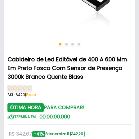
Cabideiro de Led Editável de 400 A 600 Mm
Em Preto Fosco Com Sensor de Presença
3000k Branco Quente Blass
SKU 6420
|
Base
ÓTIMA HORA
PARA COMPRAR!
00
:
00
:
00
.
000
TERMINA EM
R$ 342,67
-41%
Economize R$142,20