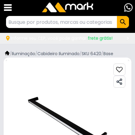
Informe seu CEP, você pode ganhar
frete grátis!
/
Iluminação
/
Cabideiro Iluminado
/
SKU 6420
/
Base