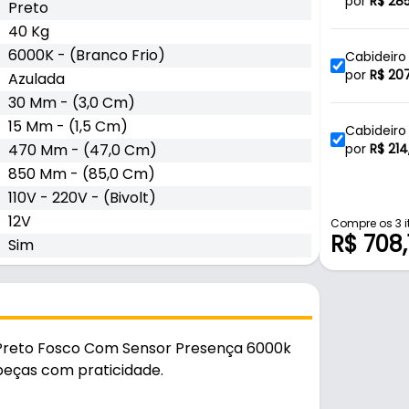
Sensor Pr
por
R$
285
Preto
40 Kg
6000K - (Branco Frio)
Cabideiro
Sensor de
por
R$
20
Azulada
30 Mm - (3,0 Cm)
15 Mm - (1,5 Cm)
Cabideiro
470 Mm - (47,0 Cm)
Sensor de
por
R$
214
850 Mm - (85,0 Cm)
110V - 220V - (Bivolt)
Cabideiro
12V
Com Senso
por
R$
255
Compre os 3 i
R$ 708,
Sim
Cabideiro
Com Senso
por
R$
303
 Preto Fosco Com Sensor Presença 6000k
Cabideiro
 peças com praticidade.
Com Senso
por
R$
321