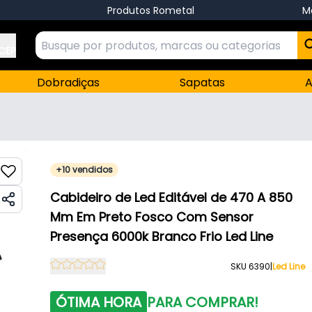
Produtos Rometal
M
 CEP
Dobradiças
Sapatas
A
+10 vendidos
Cabideiro de Led Editável de 470 A 850
Mm Em Preto Fosco Com Sensor
Presença 6000k Branco Frio Led Line
SKU 6390
|
Led Line
ÓTIMA HORA
PARA COMPRAR!