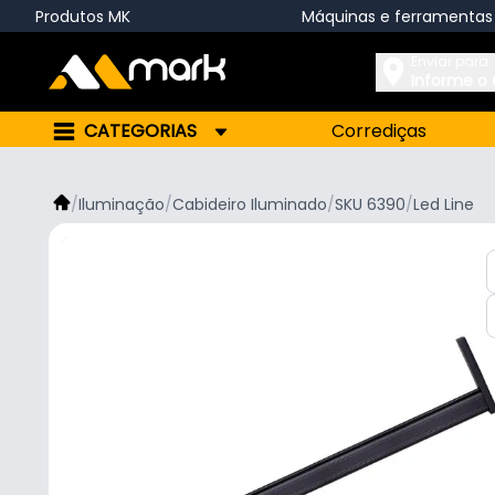
Produtos MK
Máquinas e ferramentas
Enviar para:
Informe o
CATEGORIAS
Corrediças
/
Iluminação
/
Cabideiro Iluminado
/
SKU 6390
/
Led Line