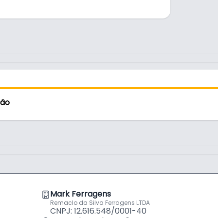
Cabideiro
Com Senso
por
R$
222
fosco, é resistente e durável no uso
Cabideiro
Com Senso
por
R$
321
Cabideiro
Anodizad
por
R$
330
ção
Line
Mark Ferragens
Remaclo da Silva Ferragens LTDA
CNPJ: 12.616.548/0001-40