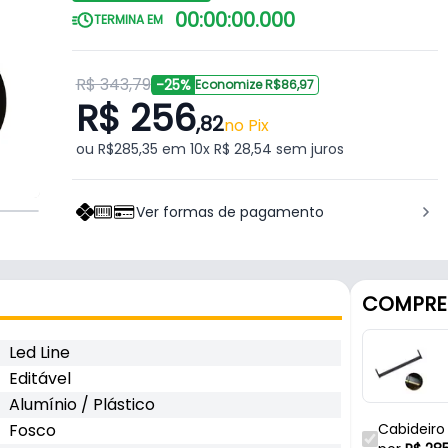
00
:
00
:
00
.
000
TERMINA EM
R$ 343,79
-25%
Economize R$86,97
R$ 256
,82
no Pix
ou R$285,35 em 10x R$ 28,54 sem juros
Ver formas de pagamento
COMPRE
Led Line
Editável
Alumínio / Plástico
Fosco
Cabideiro