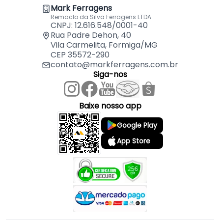
Trilho de 160 Cm Perfil
por
R$
100,82
Mark Ferragens
Remaclo da Silva Ferragens LTDA
CNPJ: 12.616.548/0001-40
Kit Sistema Para Porta de Correr Com Chapa
Rua Padre Dehon, 40
Superior Ro75 02u Rometal
por
R$
56,36
Vila Carmelita, Formiga/MG
CEP 35572-290
contato@markferragens.com.br
Kit Sistema Para Porta de Correr Com Chapa
Siga-nos
Lateral Ro75 03u Rometal
por
R$
60,59
Baixe nosso app
Google Play
App Store