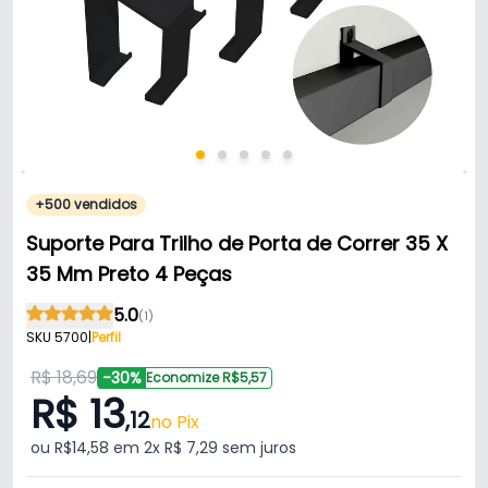
+500 vendidos
Suporte Para Trilho de Porta de Correr 35 X
35 Mm Preto 4 Peças
5.0
(1)
SKU 5700
|
Perfil
R$ 18,69
-30%
Economize R$5,57
R$ 13
,12
no Pix
ou R$14,58 em 2x R$ 7,29 sem juros