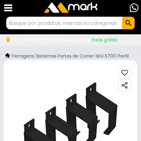
Informe seu CEP, você pode ganhar
frete grátis!
/
Ferragens
/
Sistemas Portas de Correr
/
SKU 5700
/
Perfil