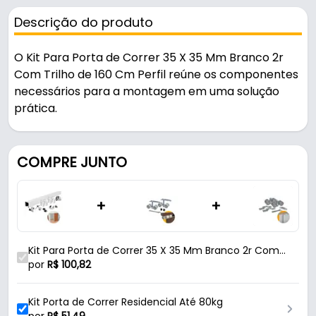
Descrição do produto
O Kit Para Porta de Correr 35 X 35 Mm Branco 2r
Com Trilho de 160 Cm Perfil reúne os componentes
necessários para a montagem em uma solução
prática.
Pode ser usado em portas e janelas.
COMPRE JUNTO
Fabricado em Alumínio com acabamento pintura
epóxi brilhante, é resistente e durável no uso diário.
+
+
Suporta 40 kg.
Características:
Kit Para Porta de Correr 35 X 35 Mm Branco 2r Com
- Marca: Perfil
Trilho de 160 Cm Perfil
por
R$
100,82
- Modelo: Suporte Côncavo KCBS 2R
- Material: Alumínio
Kit Porta de Correr Residencial Até 80kg
- Acabamento: Pintura epóxi brilhante