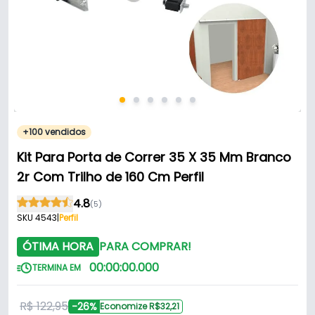
+100 vendidos
Kit Para Porta de Correr 35 X 35 Mm Branco
2r Com Trilho de 160 Cm Perfil
4.8
(5)
SKU 4543
|
Perfil
ÓTIMA HORA
PARA COMPRAR!
00
:
00
:
00
.
000
TERMINA EM
R$ 122,95
-26%
Economize R$32,21