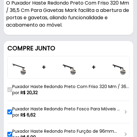
O Puxador Haste Redondo Preto Com Friso 320 Mm
/ 36,5 Cm Para Gavetas Mark facilita a abertura de
portas e gavetas, aliando funcionalidade e
acabamento ao móvel.
Pode ser usado em móveis e armários.
COMPRE JUNTO
Fabricado em Alumínio com acabamento fosco -
com friso, é resistente e durável no uso diário.
+
+
Características:
- Marca: Mark
Puxador Haste Redondo Preto Com Friso 320 Mm / 36,5
- Modelo: Haste
Cm Para Gavetas Mk
por
R$
20,32
- Material: Alumínio
- Acabamento: Fosco - Com Friso
Puxador Haste Redondo Preto Fosco Para Móveis –
- Cor: Preto
Furação 064 Mm | Sofisticação Italy
por
R$
6,62
- Formato: Redondo
- Comprimento do puxador: 36,5 Cm - (365 Mm)
Puxador Haste Redondo Preto Furção de 96mm
- Comprimento entre os furos: 32 Cm - (320 Mm)