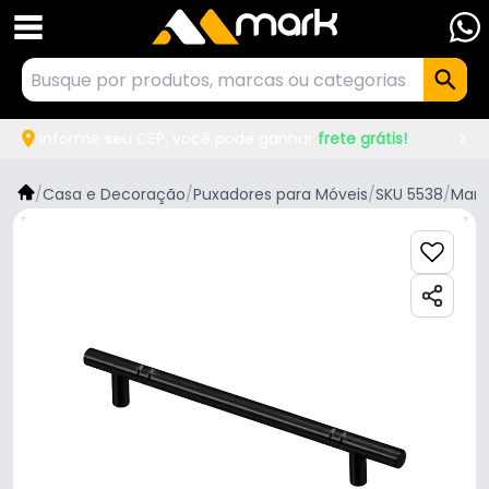
Informe seu CEP, você pode ganhar
frete grátis!
/
Casa e Decoração
/
Puxadores para Móveis
/
SKU 5538
/
Mark