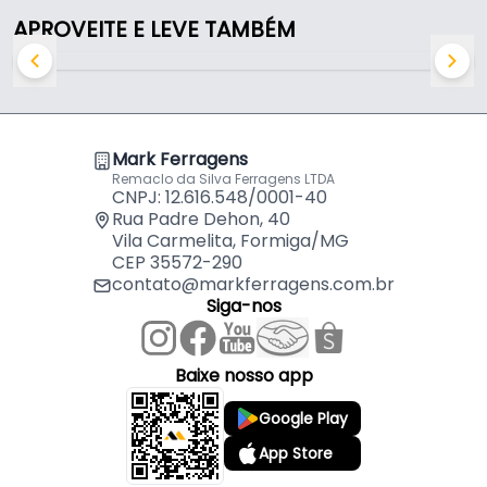
APROVEITE E LEVE TAMBÉM
Puxador Haste Redondo Preto Furação 384 Mm
Para Gavetas Italy
por
R$
11,37
Puxador Haste Redondo Preto Furação 448 Mm
Para Gavetas Italy
por
R$
12,94
Mark Ferragens
Remaclo da Silva Ferragens LTDA
CNPJ: 12.616.548/0001-40
Rua Padre Dehon, 40
Vila Carmelita, Formiga/MG
CEP 35572-290
contato@markferragens.com.br
Siga-nos
Baixe nosso app
Google Play
App Store