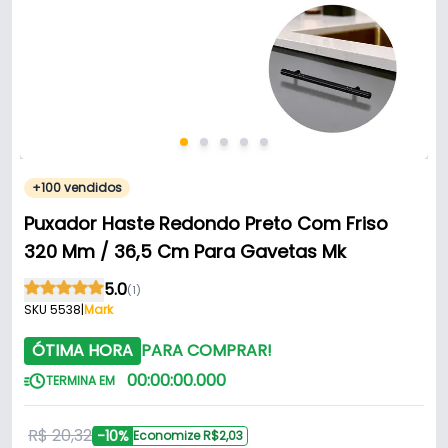
+100 vendidos
Puxador Haste Redondo Preto Com Friso
320 Mm / 36,5 Cm Para Gavetas Mk
5.0
(1)
SKU 5538
|
Mark
ÓTIMA HORA
PARA COMPRAR!
00
:
00
:
00
.
000
TERMINA EM
R$ 20,32
-10%
Economize R$2,03