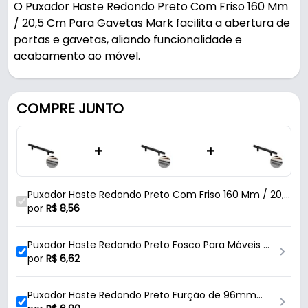
O Puxador Haste Redondo Preto Com Friso 160 Mm
/ 20,5 Cm Para Gavetas Mark facilita a abertura de
portas e gavetas, aliando funcionalidade e
acabamento ao móvel.
Pode ser usado em móveis e armários.
COMPRE JUNTO
Fabricado em Alumínio com acabamento fosco -
com friso, é resistente e durável no uso diário.
+
+
Características:
- Marca: Mark
Puxador Haste Redondo Preto Com Friso 160 Mm / 20,5
- Modelo: Haste
Cm Para Gavetas Mk
por
R$
8,56
- Material: Alumínio
- Acabamento: Fosco - Com Friso
Puxador Haste Redondo Preto Fosco Para Móveis –
- Cor: Preto
Furação 064 Mm | Sofisticação Italy
por
R$
6,62
- Formato: Redondo
- Comprimento do puxador: 20,5 Cm - (205 Mm)
Puxador Haste Redondo Preto Furção de 96mm
- Comprimento entre os furos: 16 Cm - (160 Mm)