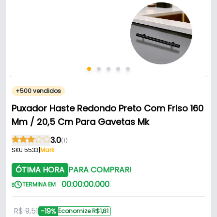
+500 vendidos
Puxador Haste Redondo Preto Com Friso 160
Mm / 20,5 Cm Para Gavetas Mk
3.0
(1)
SKU 5533
|
Mark
ÓTIMA HORA
PARA COMPRAR!
00
:
00
:
00
.
000
TERMINA EM
R$ 9,51
-19%
Economize R$1,81