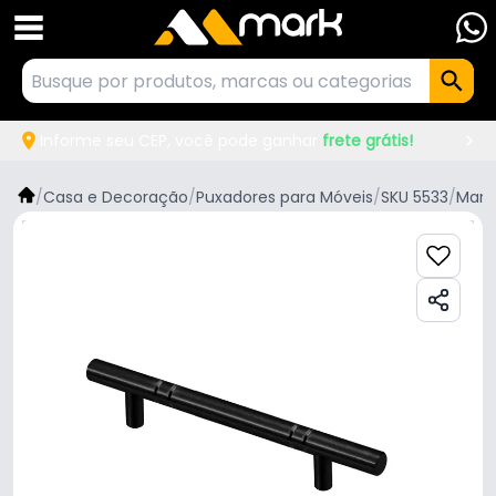
Informe seu CEP, você pode ganhar
frete grátis!
/
Casa e Decoração
/
Puxadores para Móveis
/
SKU 5533
/
Mark