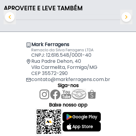
APROVEITE E LEVE TAMBÉM
Puxador Haste Redondo Preto Furação 384 Mm
Para Gavetas Italy
por
R$
11,37
Puxador Haste Redondo Preto Furação 448 Mm
Para Gavetas Italy
por
R$
12,94
Mark Ferragens
Remaclo da Silva Ferragens LTDA
CNPJ: 12.616.548/0001-40
Rua Padre Dehon, 40
Vila Carmelita, Formiga/MG
CEP 35572-290
contato@markferragens.com.br
Siga-nos
Baixe nosso app
Google Play
App Store