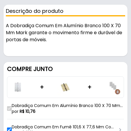
Descrição do produto
A Dobradiça Comum Em Alumínio Branco 100 X 70
Mm Mark garante o movimento firme e durável de
portas de móveis.
Pode ser usado em portas e janelas.
Fabricada em Alumínio com acabamento epóxi, é
COMPRE JUNTO
resistente e durável no uso diário. Suporta 5 kg.
+
+
Características:
- Marca: Mark
- Modelo: Comum
Dobradiça Comum Em Alumínio Branco 100 X 70 Mm
- Linha: Leve
Mk
por
R$
10,76
- Material: Alumínio
- Acabamento: Epóxi
Dobradiça Comum Em Fumê 101,6 X 77,6 Mm Com
- Cor: Branco