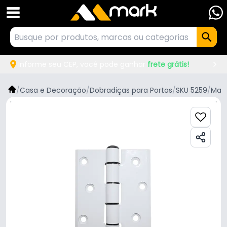
Informe seu CEP, você pode ganhar
frete grátis!
/
Casa e Decoração
/
Dobradiças para Portas
/
SKU 5259
/
Mar