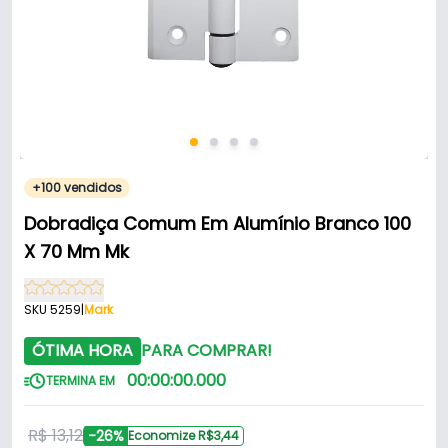
+100 vendidos
Dobradiça Comum Em Alumínio Branco 100
X 70 Mm Mk
SKU 5259
|
Mark
ÓTIMA HORA
PARA COMPRAR!
00
:
00
:
00
.
000
TERMINA EM
R$ 13,12
-26%
Economize R$3,44