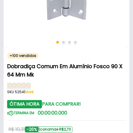
+100 vendidos
Dobradiça Comum Em Alumínio Fosco 90 X
64 Mm Mk
SKU 5254
|
Mark
ÓTIMA HORA
PARA COMPRAR!
00
:
00
:
00
.
000
TERMINA EM
R$ 10,31
-26%
Economize R$2,70