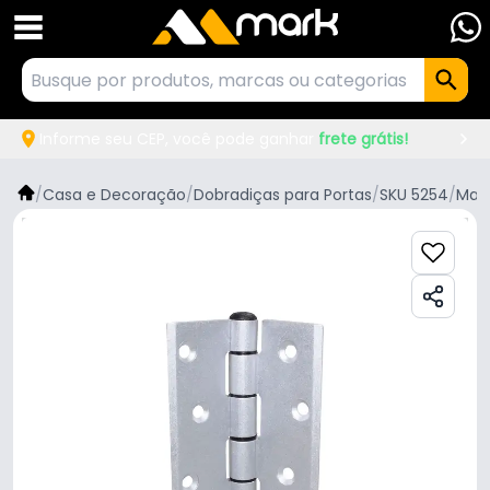
Informe seu CEP, você pode ganhar
frete grátis!
/
Casa e Decoração
/
Dobradiças para Portas
/
SKU 5254
/
Mar