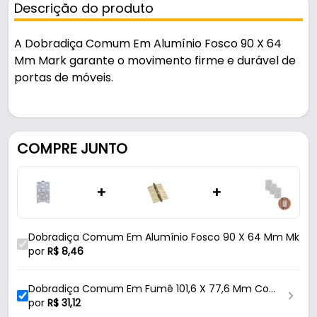
Descrição do produto
A Dobradiça Comum Em Alumínio Fosco 90 X 64
Mm Mark garante o movimento firme e durável de
portas de móveis.
Pode ser usado em portas e janelas.
Fabricada em Alumínio com acabamento fosco, é
COMPRE JUNTO
resistente e durável no uso diário. Suporta 5 kg.
+
+
Características:
- Marca: Mark
- Modelo: Comum
Dobradiça Comum Em Alumínio Fosco 90 X 64 Mm Mk
- Linha: Leve
por
R$
8,46
- Material: Alumínio
- Acabamento: Fosco
Dobradiça Comum Em Fumê 101,6 X 77,6 Mm Com
- Capacidade de Carga: 5 Kg
Pino Bola União Mundial
por
R$
31,12
- Comprimento: 90 mm - (9 cm)