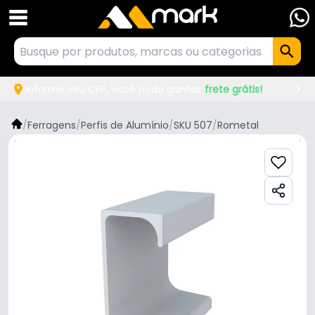
Informe seu CEP, você pode ganhar
frete grátis!
/
Ferragens
/
Perfis de Alumínio
/
SKU 507
/
Rometal