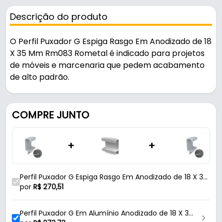
Descrição do produto
O Perfil Puxador G Espiga Rasgo Em Anodizado de 18
X 35 Mm Rm083 Rometal é indicado para projetos
de móveis e marcenaria que pedem acabamento
de alto padrão.
Fabricado em Alumínio com acabamento
anodizado na cor alumínio, é resistente e durável
COMPRE JUNTO
no uso diário. Possui encaixe 18 mm. A fixação é feita
por rasgo.
+
+
Características:
- Marca: Rometal
Perfil Puxador G Espiga Rasgo Em Anodizado de 18 X 35
- Modelo: RM-083
Mm Rm083 Rometal
por
R$
270,51
- Linha: Espiga Rasgo
- Material: Alumínio
Perfil Puxador G Em Alumínio Anodizado de 18 X 30
- Acabamento: Anodizado