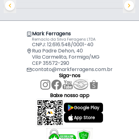
contribuindo para a ergonomia e o manuseio
confortável do móvel. Esse perfil puxador é
compatível com MDF's de 18 mm. A fixação é
realizada por meio de encaixe, garantindo um
ajuste preciso e seguro.
Mark Ferragens
Remaclo da Silva Ferragens LTDA
CNPJ: 12.616.548/0001-40
Comercialização:
Rua Padre Dehon, 40
Vila Carmelita, Formiga/MG
- 6 Metros (2 Barras de 3 Metros).
CEP 35572-290
contato@markferragens.com.br
Siga-nos
Baixe nosso app
Google Play
App Store