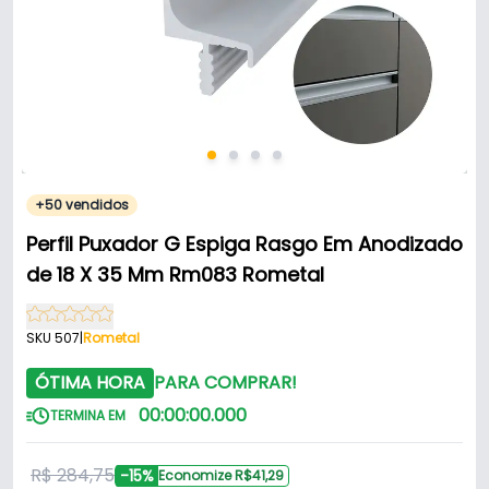
+50 vendidos
Perfil Puxador G Espiga Rasgo Em Anodizado
de 18 X 35 Mm Rm083 Rometal
SKU 507
|
Rometal
ÓTIMA HORA
PARA COMPRAR!
00
:
00
:
00
.
000
TERMINA EM
R$ 284,75
-15%
Economize R$41,29