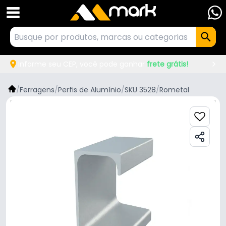
Informe seu CEP, você pode ganhar
frete grátis!
/
Ferragens
/
Perfis de Alumínio
/
SKU 3528
/
Rometal