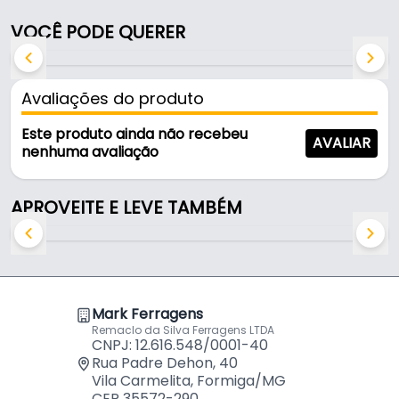
anodizado, é resistente e durável no uso diário.
VOCÊ PODE QUERER
Possui encaixe 18 mm.
Características:
Avaliações do produto
- Marca: Rometal
- Modelo: RM-086
Este produto ainda não recebeu
AVALIAR
- Linha: Gola - G
nenhuma avaliação
- Material: Alumínio
- Acabamento: Anodizado
APROVEITE E LEVE TAMBÉM
- Cor: Alumínio
- Medida de encaixe: 18 Mm
- Comprimento: 6 Metros
- Altura: 35 Mm
- Comercializado: 2 Barras de 3 Metros
Mark Ferragens
- Formas de fixação: Encaixe e Aparafusamento
Remaclo da Silva Ferragens LTDA
CNPJ: 12.616.548/0001-40
(Produto enviado em 2 barras de 3 metros)
Rua Padre Dehon, 40
Vila Carmelita, Formiga/MG
CEP 35572-290