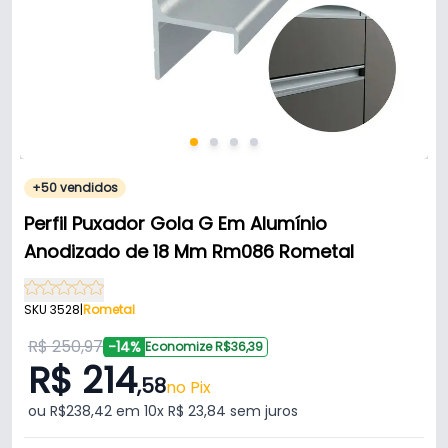
+50 vendidos
Perfil Puxador Gola G Em Alumínio
Anodizado de 18 Mm Rm086 Rometal
SKU 3528
|
Rometal
R$ 250,97
-14%
Economize R$36,39
R$ 214
,58
no Pix
ou R$238,42 em 10x R$ 23,84 sem juros