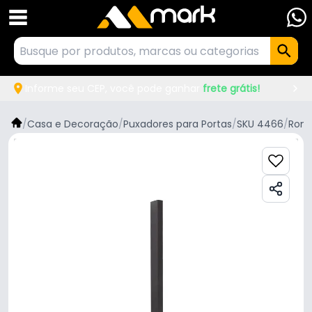
Informe seu CEP, você pode ganhar
frete grátis!
/
Casa e Decoração
/
Puxadores para Portas
/
SKU 4466
/
Rome