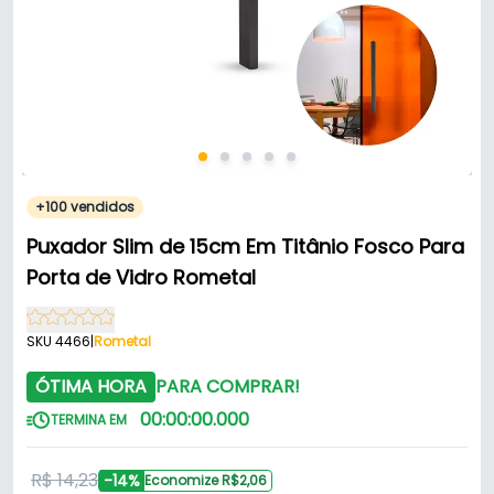
+100 vendidos
Puxador Slim de 15cm Em Titânio Fosco Para
Porta de Vidro Rometal
SKU 4466
|
Rometal
ÓTIMA HORA
PARA COMPRAR!
00
:
00
:
00
.
000
TERMINA EM
R$ 14,23
-14%
Economize R$2,06