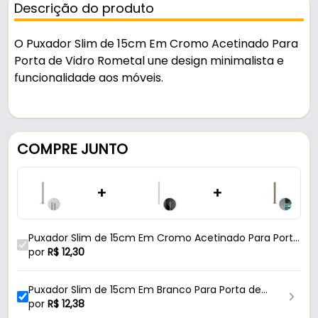
Descrição do produto
O Puxador Slim de 15cm Em Cromo Acetinado Para
Porta de Vidro Rometal une design minimalista e
funcionalidade aos móveis.
Indicado para vidro, é uma solução prática para uso
em portas e janelas.
COMPRE JUNTO
Fabricado em Zamac com acabamento acetinado,
é resistente e durável no uso diário. A fixação é feita
+
+
por autocolante - fita 3m.
Características:
Puxador Slim de 15cm Em Cromo Acetinado Para Porta
- Marca: Rometal
de Vidro Rometal
por
R$
12,30
- Modelo: Slim
- Material: Zamac
Puxador Slim de 15cm Em Branco Para Porta de
- Acabamento: Acetinado
Vidro Rometal
por
R$
12,38
- Cor: Cromo