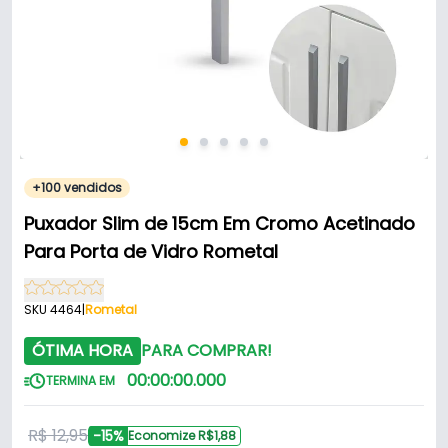
+100 vendidos
Puxador Slim de 15cm Em Cromo Acetinado
Para Porta de Vidro Rometal
SKU 4464
|
Rometal
ÓTIMA HORA
PARA COMPRAR!
00
:
00
:
00
.
000
TERMINA EM
R$ 12,95
-15%
Economize R$1,88