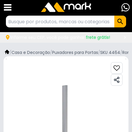
Informe seu CEP, você pode ganhar
frete grátis!
/
Casa e Decoração
/
Puxadores para Portas
/
SKU 4464
/
Rom