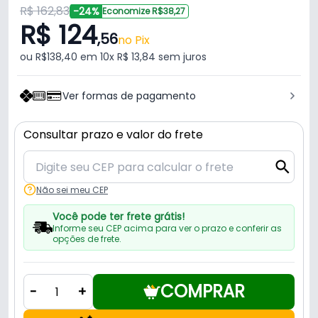
R$ 162,83
-24%
Economize R$38,27
R$ 124
,56
no Pix
ou R$138,40 em 10x R$ 13,84 sem juros
Ver formas de pagamento
Consultar prazo e valor do frete
Não sei meu CEP
Você pode ter frete grátis!
Informe seu CEP acima para ver o prazo e conferir as
opções de frete.
COMPRAR
-
+