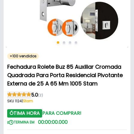
+100 vendidos
Fechadura Rolete Buz 85 Auxiliar Cromada
Quadrada Para Porta Residencial Pivotante
Externa de 25 A 65 Mm 1005 Stam
5.0
(2)
SKU 1124
|
Stam
ÓTIMA HORA
PARA COMPRAR!
00
:
00
:
00
.
000
TERMINA EM