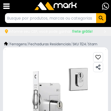
Informe seu CEP, você pode ganhar
frete grátis!
/
Ferragens
/
Fechaduras Residenciais
/
SKU 1124
/
Stam