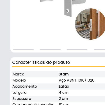
Características do produto
Marca
Stam
Modelo
Aço ABNT 1010/1020
Acabamento
Latão
Largura
4 cm
Espessura
2 cm
Comprimento espelho
10 cm