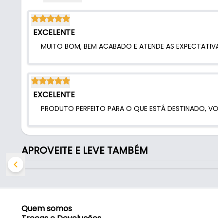
- Espessura: 2 cm
- Comprimento espelho: 10 cm
- Comprimento máquina: 5,5 cm
EXCELENTE
- Aplicação: Reforço de segurança no fechamento 
MUITO BOM, BEM ACABADO E ATENDE AS EXPECTATIVA
Indicado para:
- Reforço de segurança no fechamento de portas (
EXCELENTE
PRODUTO PERFEITO PARA O QUE ESTÁ DESTINADO, VOC
APROVEITE E LEVE TAMBÉM
Quem somos