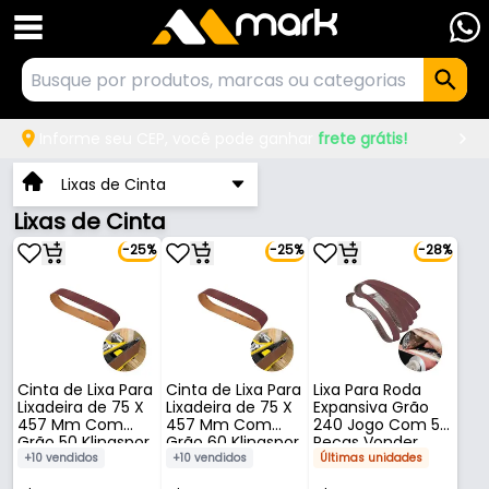
Informe seu CEP, você pode ganhar
frete grátis!
Lixas de Cinta
Lixas de Cinta
-25%
-25%
-28%
Cinta de Lixa Para
Cinta de Lixa Para
Lixa Para Roda
Lixadeira de 75 X
Lixadeira de 75 X
Expansiva Grão
457 Mm Com
457 Mm Com
240 Jogo Com 5
Grão 50 Klingspor
Grão 60 Klingspor
Peças Vonder
+10 vendidos
+10 vendidos
Últimas unidades