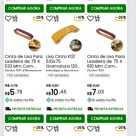
COMPRAR AGORA
COMPRAR AGORA
COMPRAR AGORA
-25%
-10%
-25%
Cinta de Lixa Para
Lixa Cinta K121
Cinta de Lixa Para
Lixadeira de 75 X
533x75
Lixadeira de 75 X
533 Mm Com
Gramatura 120
610 Mm Com
Grão 50 Klingspor
Madeira Norton
Grão 50
+50 vendidos
+10 vendidos
+10 vendidos
R$ 7,75
R$ 11,61
R$ 9,41
5
10
7
,79
,45
,03
R$
R$
R$
à vista no Pix
à vista no Pix
à vista no Pix
PRONTA ENTREGA
PRONTA ENTREGA
PRONTA ENTREGA
COMPRAR AGORA
COMPRAR AGORA
COMPRAR AGORA
-25%
-25%
-25%