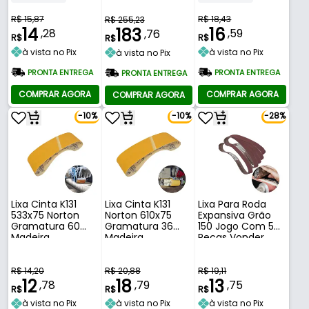
R$ 15,87
R$ 18,43
R$ 255,23
14
16
183
,28
,59
,76
R$
R$
R$
à vista no Pix
à vista no Pix
à vista no Pix
PRONTA ENTREGA
PRONTA ENTREGA
PRONTA ENTREGA
COMPRAR AGORA
COMPRAR AGORA
COMPRAR AGORA
-10%
-10%
-28%
Lixa Cinta K131
Lixa Cinta K131
Lixa Para Roda
533x75 Norton
Norton 610x75
Expansiva Grão
Gramatura 60
Gramatura 36
150 Jogo Com 5
Madeira
Madeira
Peças Vonder
R$ 14,20
R$ 20,88
R$ 19,11
12
18
13
,78
,79
,75
R$
R$
R$
à vista no Pix
à vista no Pix
à vista no Pix