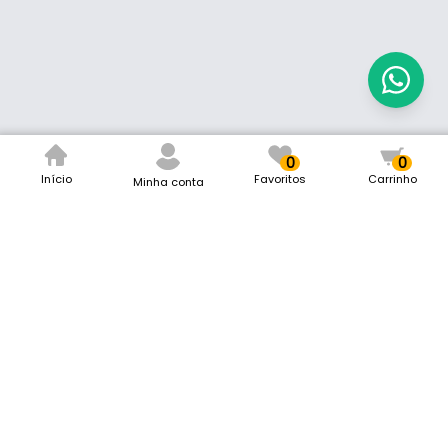
0
0
Início
Favoritos
Carrinho
Minha conta
Mark Ferragens
Remaclo da Silva Ferragens LTDA
CNPJ: 12.616.548/0001-40