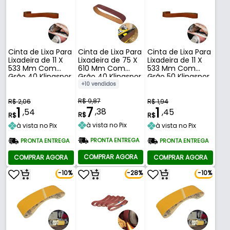
Cinta de Lixa Para
Cinta de Lixa Para
Cinta de Lixa Para
Lixadeira de 11 X
Lixadeira de 75 X
Lixadeira de 11 X
533 Mm Com
610 Mm Com
533 Mm Com
Grão 40 Klingspor
Grão 40 Klingspor
Grão 50 Klingspor
+10 vendidos
R$ 9,87
R$ 2,06
R$ 1,94
7
1
1
,38
,54
,45
R$
R$
R$
à vista no Pix
à vista no Pix
à vista no Pix
PRONTA ENTREGA
PRONTA ENTREGA
PRONTA ENTREGA
COMPRAR AGORA
COMPRAR AGORA
COMPRAR AGORA
-10%
-28%
-10%