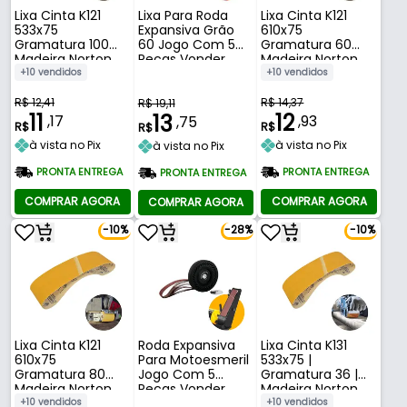
Lixa Cinta K121
Lixa Para Roda
Lixa Cinta K121
533x75
Expansiva Grão
610x75
Gramatura 100
60 Jogo Com 5
Gramatura 60
Madeira Norton
Peças Vonder
Madeira Norton
+10 vendidos
+10 vendidos
R$ 12,41
R$ 14,37
R$ 19,11
11
12
13
,17
,93
,75
R$
R$
R$
à vista no Pix
à vista no Pix
à vista no Pix
PRONTA ENTREGA
PRONTA ENTREGA
PRONTA ENTREGA
COMPRAR AGORA
COMPRAR AGORA
COMPRAR AGORA
-10%
-28%
-10%
Lixa Cinta K121
Roda Expansiva
Lixa Cinta K131
610x75
Para Motoesmeril
533x75 |
Gramatura 80
Jogo Com 5
Gramatura 36 |
Madeira Norton
Peças Vonder
Madeira Norton
+10 vendidos
+10 vendidos