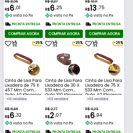
R$ 8,05
R$ 8,37
R$ 19,11
6
6
13
,01
,25
,75
R$
R$
R$
à vista no Pix
à vista no Pix
à vista no Pix
PRONTA ENTREGA
PRONTA ENTREGA
PRONTA ENTREGA
COMPRAR AGORA
COMPRAR AGORA
COMPRAR AGORA
-25%
-25%
-25%
Cinta de Lixa Para
Cinta de Lixa Para
Cinta de Lixa Para
Lixadeira de 75 X
Lixadeira de 30 X
Lixadeira de 75 X
457 Mm Com
533 Mm Com
533 Mm Com
Grão 40 Klingspor
Grão 100 Klingspor
Grão 40 Klingspor
+10 vendidos
+50 vendidos
+50 vendidos
R$ 8,46
R$ 2,77
R$ 9,29
6
2
6
,32
,07
,94
R$
R$
R$
à vista no Pix
à vista no Pix
à vista no Pix
PRONTA ENTREGA
PRONTA ENTREGA
PRONTA ENTREGA