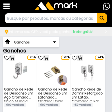
Informe seu CEP, você pode ganhar
frete grátis!
Ganchos
Ganchos
-25%
-25%
-24%
Gancho de Rede
Gancho de Rede
Gancho Rede de
de Descanso Em
de Descanso Em
Dormir Reforçado
Aço Cromado
Latonado
Em Latão
União Mundial
Oxidado União
Cromado O Par
Mundial
+100 vendidos
+100 vendidos
+50 vendidos