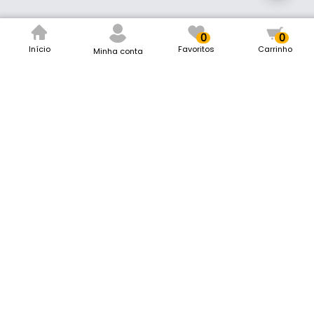
0
0
Início
Favoritos
Carrinho
Minha conta
Mark Ferragens
Remaclo da Silva Ferragens LTDA
CNPJ: 12.616.548/0001-40
Rua Padre Dehon, 40
Vila Carmelita, Formiga/MG
CEP 35572-290
contato@markferragens.com.br
Siga-nos