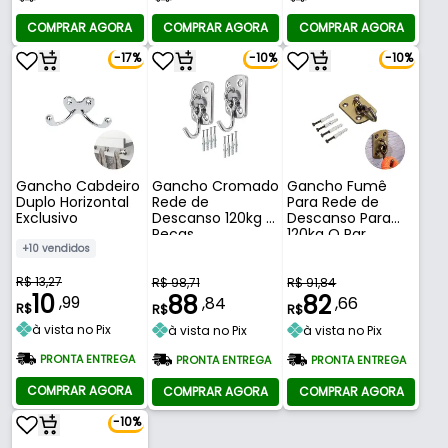
COMPRAR AGORA
COMPRAR AGORA
COMPRAR AGORA
-17%
-10%
-10%
Gancho Cabdeiro
Gancho Cromado
Gancho Fumê
Duplo Horizontal
Rede de
Para Rede de
Exclusivo
Descanso 120kg 2
Descanso Para
Peças
120kg O Par
+10 vendidos
R$ 13,27
R$ 98,71
R$ 91,84
10
88
82
,99
,84
,66
R$
R$
R$
à vista no Pix
à vista no Pix
à vista no Pix
PRONTA ENTREGA
PRONTA ENTREGA
PRONTA ENTREGA
COMPRAR AGORA
COMPRAR AGORA
COMPRAR AGORA
-10%