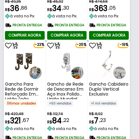
R$ 49,35
R$ 45,92
R$ 474,58
36
34
363
,86
,30
,05
R$
R$
R$
à vista no Pix
à vista no Pix
à vista no Pix
PRONTA ENTREGA
PRONTA ENTREGA
PRONTA ENTREGA
COMPRAR AGORA
COMPRAR AGORA
COMPRAR AGORA
-23%
-25%
-19%
Gancho Para
Gancho de Rede
Gancho Cabideiro
Rede de Dormir
de Descanso Em
Duplo Vertical
Reforçado Em
Aço Inox Polido
Exclusivo
Latão (não
União Mundial
Enferruja) Antique
Últimas unidades
+50 vendidos
+1 mil vendidos
O Par
R$ 420,48
R$ 112,74
R$ 8,92
321
84
7
,67
,22
,23
R$
R$
R$
à vista no Pix
à vista no Pix
à vista no Pix
PRONTA ENTREGA
PRONTA ENTREGA
PRONTA ENTREGA