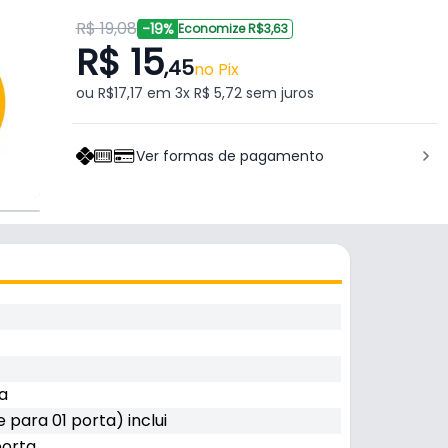
R$ 19,08
-19%
Economize R$3,63
R$ 15
,45
no Pix
ou R$17,17 em 3x R$ 5,72 sem juros
Ver formas de pagamento
a
 para 01 porta) inclui
porta