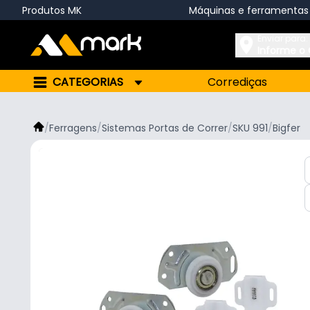
Produtos MK
Máquinas e ferramentas
Enviar para:
Informe o
CATEGORIAS
Corrediças
/
Ferragens
/
Sistemas Portas de Correr
/
SKU 991
/
Bigfer