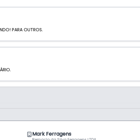
i
NDO! PARA OUTROS.
ÁRIO.
Mark Ferragens
Remaclo da Silva Ferragens LTDA