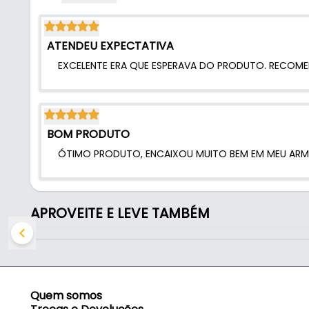
- Capacidade de Carga: 30 kg por Porta
- Embalagem: Cada kit (serve para 01 porta) inclu
- Comercializado: Kit para uma porta
ATENDEU EXPECTATIVA
- Rolamento: Sim
EXCELENTE ERA QUE ESPERAVA DO PRODUTO. RECOME
- Guia superior: Mola
BOM PRODUTO
ÓTIMO PRODUTO, ENCAIXOU MUITO BEM EM MEU ARM
APROVEITE E LEVE TAMBÉM
Quem somos