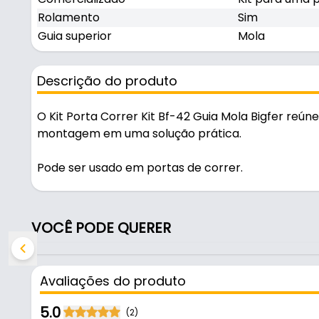
Rolamento
Sim
Guia superior
Mola
Descrição do produto
O Kit Porta Correr Kit Bf-42 Guia Mola Bigfer re
montagem em uma solução prática.
Pode ser usado em portas de correr.
Fabricado com acabamento branco, é resistente e 
porta.
VOCÊ PODE QUERER
Características:
- Marca: Bigfer
Avaliações do produto
- Modelo: Kit G 42
- Acabamento: Branco
5.0
(2)