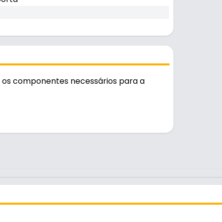
úne os componentes necessários para a
durável no uso diário. Suporta 30 kg por