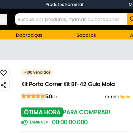
Produtos Rometal
M
 CEP
Dobradiças
Sapatas
A
+100 vendidos
Kit Porta Correr Kit Bf-42 Guia Mola
5.0
(2)
SKU 991
|
Bigfer
ÓTIMA HORA
PARA COMPRAR!
00
:
00
:
00
.
000
TERMINA EM