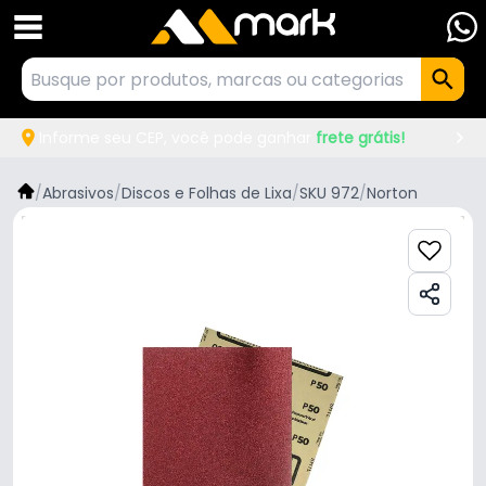
Informe seu CEP, você pode ganhar
frete grátis!
/
Abrasivos
/
Discos e Folhas de Lixa
/
SKU 972
/
Norton