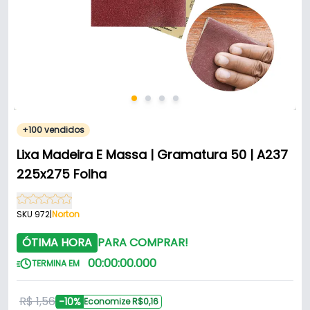
+100 vendidos
Lixa Madeira E Massa | Gramatura 50 | A237
225x275 Folha
SKU 972
|
Norton
ÓTIMA HORA
PARA COMPRAR!
00
:
00
:
00
.
000
TERMINA EM
R$ 1,56
-10%
Economize R$0,16