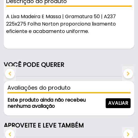
Descrição do produto
A Lixa Madeira E Massa | Gramatura 50 | A237
225x275 Folha Norton proporciona lixamento
eficiente e acabamento uniforme.
Pode ser usado em oficinas, obras e manutenção.
Características:
VOCÊ PODE QUERER
- Marca: Norton
- Modelo: Lixa Gr 050 A237
- Gramatura: 50
Avaliações do produto
- Dimensões da folha: 230X280 mm
- Indicado: Madeira e seus derivados
Este produto ainda não recebeu
AVALIAR
- Tamanho da folha: 225 x 275mm
nenhuma avaliação
- Ao usa: la em lixadeiras e outros equipamentos
elétricos use sempre equipamento de proteção
APROVEITE E LEVE TAMBÉM