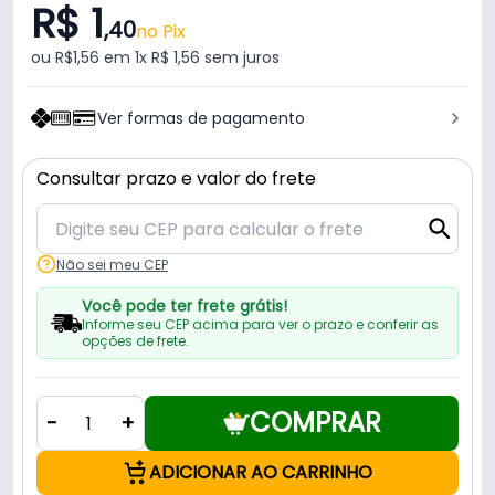
R$ 1
,40
no Pix
ou R$1,56 em 1x R$ 1,56 sem juros
Ver formas de pagamento
Consultar prazo e valor do frete
Não sei meu CEP
Você pode ter frete grátis!
Informe seu CEP acima para ver o prazo e conferir as
opções de frete.
COMPRAR
-
+
ADICIONAR AO CARRINHO