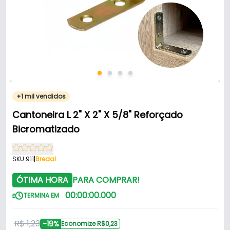
+1 mil vendidos
Cantoneira L 2" X 2" X 5/8" Reforçado
Bicromatizado
SKU 911
|
Bredal
ÓTIMA HORA
PARA COMPRAR!
00
:
00
:
00
.
000
TERMINA EM
R$ 1,23
-19%
Economize R$0,23