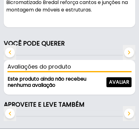
Bicromatizado Bredal reforça cantos e junções na
montagem de móveis e estruturas.
Fabricada em Bicromatizado com acabamento
bicromatizado, é resistente e durável no uso diário.
VOCÊ PODE QUERER
Características:
- Marca: Bredal
- Modelo: Cantoneira L
Avaliações do produto
- Material: Bicromatizado
- Acabamento: Bicromatizado
Este produto ainda não recebeu
AVALIAR
- Comprimento: 2"
nenhuma avaliação
- Largura: 2"
- Altura: 5/8"
APROVEITE E LEVE TAMBÉM
- Dimensões: 2''X2''X5/8''