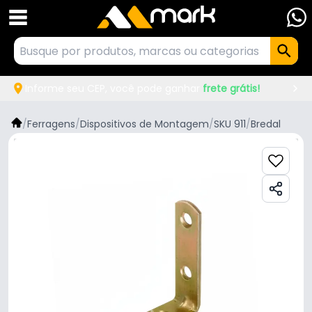
Informe seu CEP, você pode ganhar
frete grátis!
/
Ferragens
/
Dispositivos de Montagem
/
SKU 911
/
Bredal