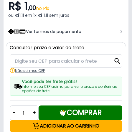
R$ 1
,00
no Pix
ou R$1,11 em 1x R$ 1,11 sem juros
Ver formas de pagamento
Consultar prazo e valor do frete
Não sei meu CEP
Você pode ter frete grátis!
Informe seu CEP acima para ver o prazo e conferir as
opções de frete.
COMPRAR
-
+
ADICIONAR AO CARRINHO