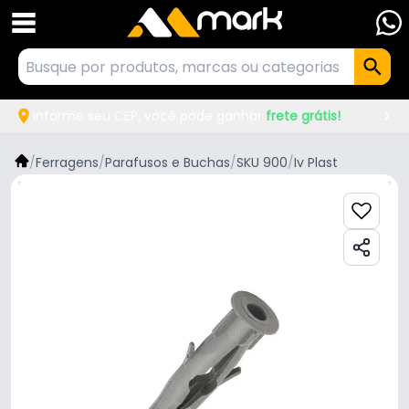
Informe seu CEP, você pode ganhar
frete grátis!
/
Ferragens
/
Parafusos e Buchas
/
SKU 900
/
Iv Plast