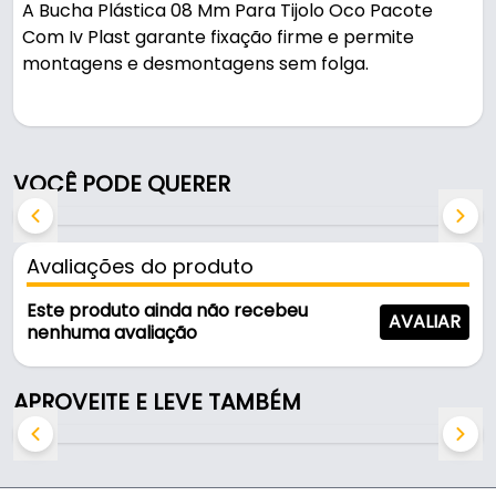
A Bucha Plástica 08 Mm Para Tijolo Oco Pacote
Com Iv Plast garante fixação firme e permite
montagens e desmontagens sem folga.
Pode ser usado em montagens e fixações.
Fabricada em Poliuretano na cor cinza, é resistente
VOCÊ PODE QUERER
e durável no uso diário.
Características:
Avaliações do produto
- Marca: Iv Plast
- Modelo: Bucha Tijolo Oco
Este produto ainda não recebeu
AVALIAR
- Material: Poliuretano
nenhuma avaliação
- Cor: Cinza
- Diâmetro do parafuso: 3,5 - 4,0 mm
APROVEITE E LEVE TAMBÉM
- Comprimento da bucha: 50 mm
- Diâmetro da broca: 08 mm
- Quantidade por embalagem: 500 peças
- Indicado: Parede oca e solida