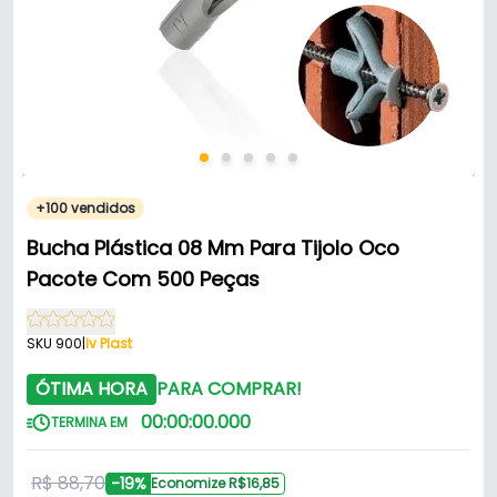
+100 vendidos
Bucha Plástica 08 Mm Para Tijolo Oco
Pacote Com 500 Peças
SKU 900
|
Iv Plast
ÓTIMA HORA
PARA COMPRAR!
00
:
00
:
00
.
000
TERMINA EM
R$ 88,70
-19%
Economize R$16,85