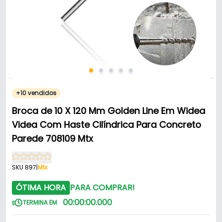
+10 vendidos
Broca de 10 X 120 Mm Golden Line Em Widea
Videa Com Haste Cilíndrica Para Concreto
Parede 708109 Mtx
SKU 897
|
Mtx
ÓTIMA HORA
PARA COMPRAR!
00
:
00
:
00
.
000
TERMINA EM