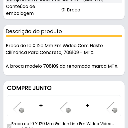
Conteúdo de
01 Broca
embalagem
Descrição do produto
Broca de 10 X 120 Mm Em Widea Com Haste
Cilíndrica Para Concreto, 708109 - MTX.
A broca modelo 708109 da renomada marca MTX,
foi projetada para oferecer desempenho
excepcional em perfurações de concretos e
paredes. Com um diâmetro de 10 mm e um
COMPRE JUNTO
comprimento total de 120 mm, essa broca é
fabricada em aço e também em widea, conhecido
+
+
por sua resistência e durabilidade em altas
temperaturas. O diferencial desta broca é o
revestimento em videa, que melhora na remoção
Broca de 10 X 120 Mm Golden Line Em Widea Videa
de poeira, aumentando a vida útil da ferramenta e