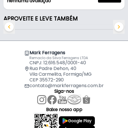
nenhuma avaliação
Características:
- Marca: Mtx
- Modelo: 708109
APROVEITE E LEVE TAMBÉM
- Linha: Golden Line
- Material: Aço / Widea
- Formato da haste de encaixe: Cilíndrico
- Aplicação: Concreto / Parede /Tijolo / Bloco
- Diâmetro da broca: 10 Mm - (1,0 Cm)
Mark Ferragens
- Diâmetro da haste de encaixe: 07 Mm - (0,7 Cm)
Remaclo da Silva Ferragens LTDA
CNPJ: 12.616.548/0001-40
- Comprimento da broca: 120 Mm - (12,0 Cm)
Rua Padre Dehon, 40
- Conteúdo de embalagem: 01 Broca
Vila Carmelita, Formiga/MG
CEP 35572-290
contato@markferragens.com.br
Siga-nos
Baixe nosso app
Google Play