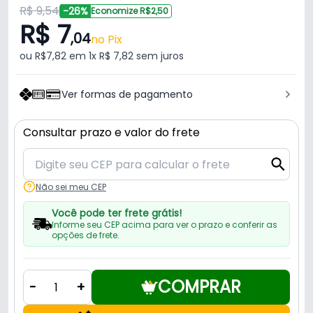
R$ 9,54
-26%
Economize R$2,50
R$ 7
,04
no Pix
ou R$7,82 em 1x R$ 7,82 sem juros
Ver formas de pagamento
Consultar prazo e valor do frete
Não sei meu CEP
Você pode ter frete grátis!
Informe seu CEP acima para ver o prazo e conferir as
opções de frete.
COMPRAR
-
+