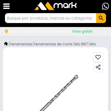
Informe seu CEP, você pode ganhar
frete grátis!
/
Ferramentas
/
Ferramentas de Corte
/
SKU 897
/
Mtx