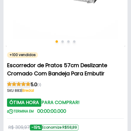
+100 vendidos
Escorredor de Pratos 57cm Deslizante
Cromado Com Bandeja Para Embutir
5.0
(1)
SKU 883
|
Bredal
ÓTIMA HORA
PARA COMPRAR!
00
:
00
:
00
.
000
TERMINA EM
R$ 309,97
-19%
Economize R$58,89