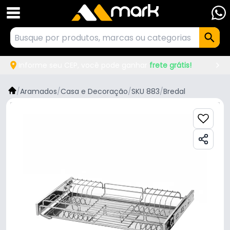
Informe seu CEP, você pode ganhar
frete grátis!
/
Aramados
/
Casa e Decoração
/
SKU 883
/
Bredal