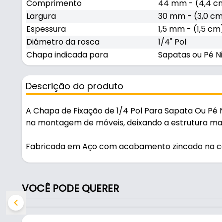
Comprimento
44 mm - (4,4 c
Largura
30 mm - (3,0 c
Espessura
1,5 mm - (1,5 cm
Diâmetro da rosca
1/4" Pol
Chapa indicada para
Sapatas ou Pé Ni
Descrição do produto
A Chapa de Fixação de 1/4 Pol Para Sapata Ou Pé N
na montagem de móveis, deixando a estrutura mai
Fabricada em Aço com acabamento zincado na cor 
diário.
Características:
VOCÊ PODE QUERER
- Marca: Mark
- Modelo: Fixação
- Material: Aço