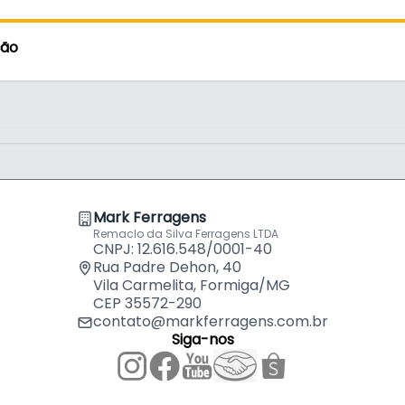
ção
de 1/4" Pol
Mark Ferragens
Remaclo da Silva Ferragens LTDA
CNPJ: 12.616.548/0001-40
Rua Padre Dehon, 40
Vila Carmelita, Formiga/MG
CEP 35572-290
contato@markferragens.com.br
Siga-nos