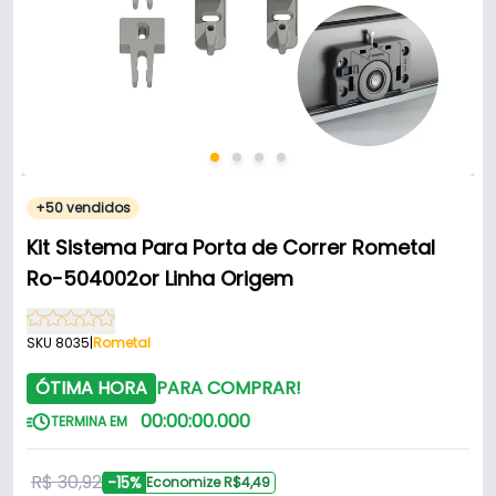
+50 vendidos
Kit Sistema Para Porta de Correr Rometal
Ro-504002or Linha Origem
SKU 8035
|
Rometal
ÓTIMA HORA
PARA COMPRAR!
00
:
00
:
00
.
000
TERMINA EM
R$ 30,92
-15%
Economize R$4,49