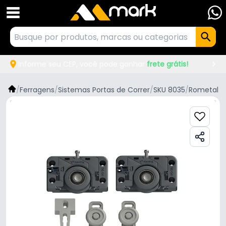
Informe seu CEP, você pode ganhar
frete grátis!
/
Ferragens
/
Sistemas Portas de Correr
/
SKU 8035
/
Rometal