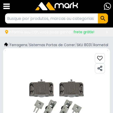
Informe seu CEP, você pode ganhar
frete grátis!
/
Ferragens
/
Sistemas Portas de Correr
/
SKU 8031
/
Rometal