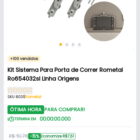
+100 vendidos
Kit Sistema Para Porta de Correr Rometal
Ro654032sl Linha Origens
SKU 8031
|
Rometal
ÓTIMA HORA
PARA COMPRAR!
00
:
00
:
00
.
000
TERMINA EM
R$ 51,76
-15%
Economize R$7,51