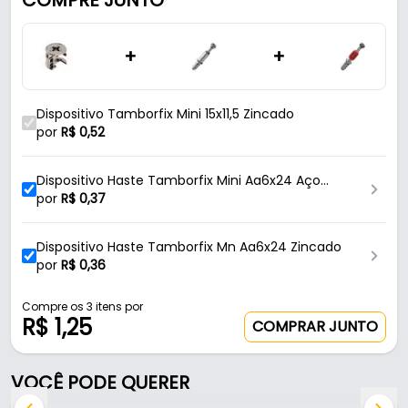
COMPRE JUNTO
excelente durabilidade, garantindo uma montagem
firme e confiável.
+
+
Seu tamanho compacto o torna ideal para
aplicações em móveis que exigem discrição sem
Dispositivo Tamborfix Mini 15x11,5 Zincado
abrir mão da resistência estrutural.
por
R$
0,52
Dispositivo Haste Tamborfix Mini Aa6x24 Aço
Zincado
por
R$
0,37
Dispositivo Haste Tamborfix Mn Aa6x24 Zincado
por
R$
0,36
Compre os 3 itens por
R$ 1,25
COMPRAR JUNTO
VOCÊ PODE QUERER