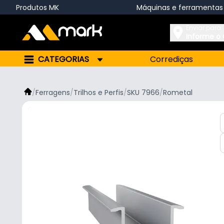
Produtos MK
Máquinas e ferramentas
Enviar para:
Informe o
CATEGORIAS
Corrediças
/
Ferragens
/
Trilhos e Perfis
/
SKU 7966
/
Rometal