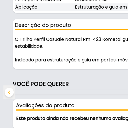
Aplicação
Estruturação e guia em 
Descrição do produto
O Trilho Perfil Casuale Natural Rm-423 Rometal g
estabilidade.
Indicado para estruturação e guia em portas, móve
Características:
- Marca: Rometal
VOCÊ PODE QUERER
- Modelo: RM-423
- Largura: 20 mm
- Altura: 16,5 mm
Avaliações do produto
- Comercializado: 2 Barras de 3 Metros
- Feito para o sistema: Articolato Plus
Este produto ainda não recebeu nenhuma avalia
- Aplicação: Estruturação e guia em portas, móvei