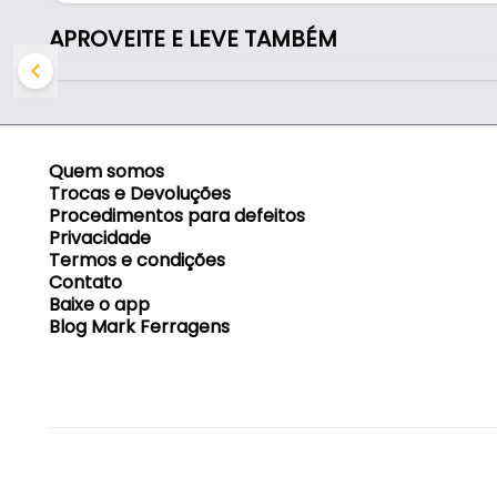
Indicado para:
APROVEITE E LEVE TAMBÉM
- Estruturação e guia em portas, móveis e instala
Quem somos
Trocas e Devoluções
Procedimentos para defeitos
Privacidade
Termos e condições
Contato
Baixe o app
Blog Mark Ferragens