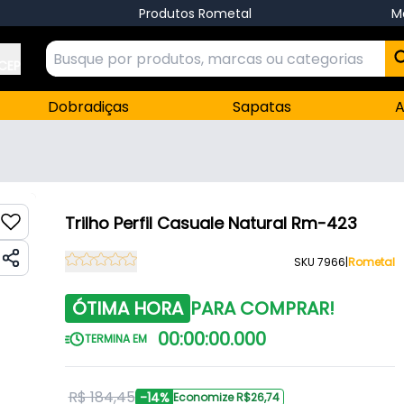
Produtos Rometal
M
 CEP
Dobradiças
Sapatas
A
Trilho Perfil Casuale Natural Rm-423
SKU 7966
|
Rometal
ÓTIMA HORA
PARA COMPRAR!
00
:
00
:
00
.
000
TERMINA EM
R$ 184,45
-14%
Economize R$26,74