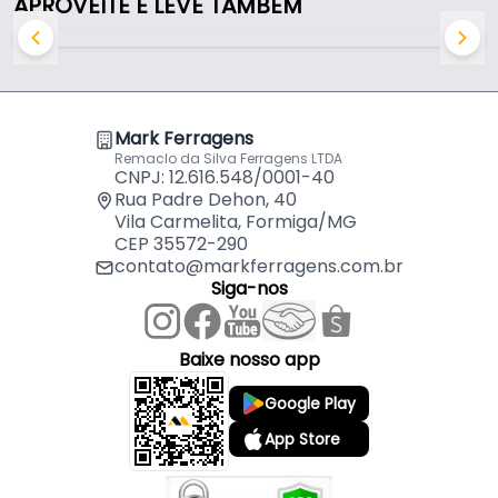
APROVEITE E LEVE TAMBÉM
- Caneco: Ø35 mm
- Profundidade do caneco: 11,5 mm
- Distância entre furos: 52 mm
Mark Ferragens
Remaclo da Silva Ferragens LTDA
CNPJ: 12.616.548/0001-40
Rua Padre Dehon, 40
Vila Carmelita, Formiga/MG
CEP 35572-290
contato@markferragens.com.br
Siga-nos
Baixe nosso app
Google Play
App Store