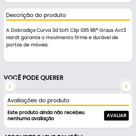
Descrição do produto
A Dobradiça Curva 3d Soft Clip S95 98° Graus Act3
Hardt garante o movimento firme e durável de
portas de móveis.
Pode ser usado em móveis e armários.
Características:
VOCÊ PODE QUERER
- Marca: Hardt
- Modelo: S95 ACT3
- Sistema: Clip On
Avaliações do produto
- Ângulo de Abertura: 98° Graus
- Caneco de: 35 mm
Este produto ainda não recebeu
AVALIAR
- Sistema clip on: instalação rápida e prática
nenhuma avaliação
- Regulagem 3d: ajuste horizontal, vertical e
profundidade