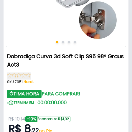
Dobradiça Curva 3d Soft Clip S95 98° Graus
Act3
SKU 7951
|
Hardt
ÓTIMA HORA
PARA COMPRAR!
00
:
00
:
00
.
000
TERMINA EM
R$ 10,14
-19%
Economize R$1,92
R$ 8
,22
no Pix