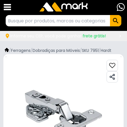
Informe seu CEP, você pode ganhar
frete grátis!
/
Ferragens
/
Dobradiças para Móveis
/
SKU 7951
/
Hardt