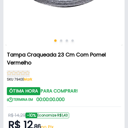
Tampa Craqueada 23 Cm Com Pomel
Vermelho
SKU 7943
|
Mark
ÓTIMA HORA
PARA COMPRAR!
00
:
00
:
00
.
000
TERMINA EM
R$ 14,29
-10%
Economize R$1,43
R$ 12
,86
no Pix