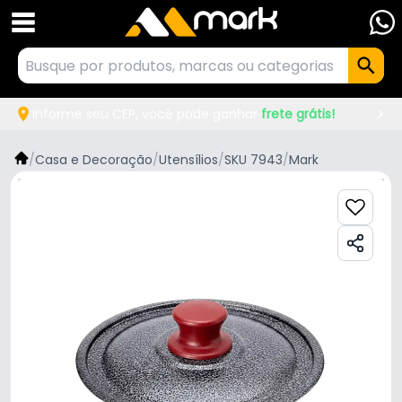
Informe seu CEP, você pode ganhar
frete grátis!
/
Casa e Decoração
/
Utensílios
/
SKU 7943
/
Mark