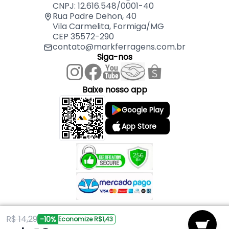
01 Tampa Redonda de Alumínio 23 cm – MK
CNPJ: 12.616.548/0001-40
01 Pomel Vermelho
Rua Padre Dehon, 40
Vila Carmelita, Formiga/MG
CEP 35572-290
contato@markferragens.com.br
Siga-nos
Baixe nosso app
Google Play
App Store
R$ 14,29
Copyright © 2026 Mark Ferragens. Todos os direitos reservados.
-10%
Economize R$1,43