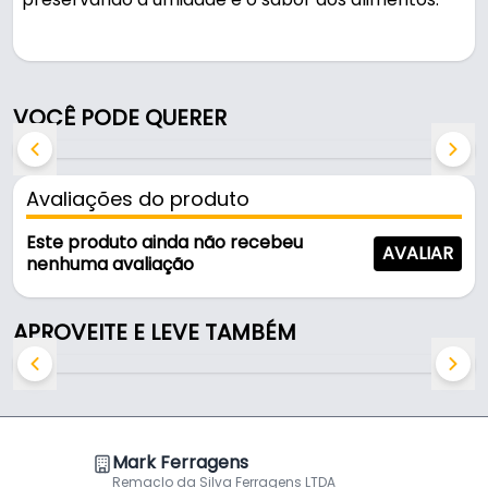
Pode ser usado na cozinha e em áreas de serviço.
Fabricada em Alumínio, é resistente e durável no
VOCÊ PODE QUERER
uso diário.
Características:
Avaliações do produto
- Marca: Mark
- Modelo: Tampa Craqueada
Este produto ainda não recebeu
AVALIAR
- Material: Alumínio
nenhuma avaliação
- Dimensões: 23,5 Cm
- Pomel: Vermelho
APROVEITE E LEVE TAMBÉM
- Diâmetro interno: 23 cm
- Diâmetro externa: 23,5 cm
- Formato: Redondo
Conteúdo da Embalagem
Mark Ferragens
Remaclo da Silva Ferragens LTDA