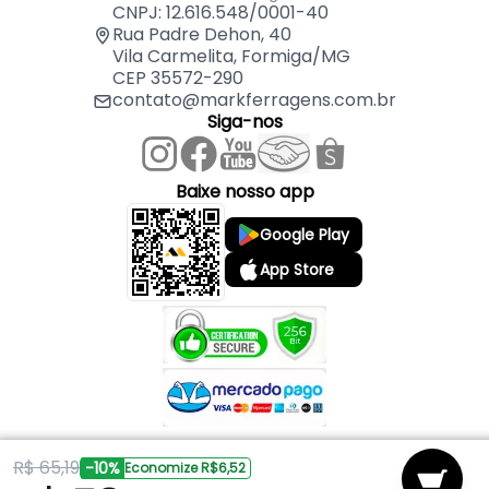
01 Tampa Redonda de Alumínio 60,5 cm – MK
CNPJ: 12.616.548/0001-40
01 Pomel Preto
Rua Padre Dehon, 40
Vila Carmelita, Formiga/MG
CEP 35572-290
contato@markferragens.com.br
Siga-nos
Baixe nosso app
Google Play
App Store
R$ 65,19
Copyright © 2026 Mark Ferragens. Todos os direitos reservados.
-10%
Economize R$6,52