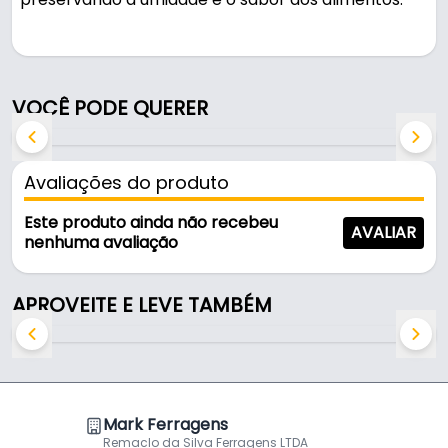
Pode ser usado na cozinha e em áreas de serviço.
Fabricada em Alumínio, é resistente e durável no
VOCÊ PODE QUERER
uso diário.
Características:
Avaliações do produto
- Marca: Mark
- Modelo: Tampa Craqueada
Este produto ainda não recebeu
AVALIAR
- Material: Alumínio
nenhuma avaliação
- Dimensões: 60,5 Cm
- Pomel: Preto
APROVEITE E LEVE TAMBÉM
- Diâmetro interno: 60,5 cm
- Diâmetro externa: 61 cm
- Formato: Redondo
Conteúdo da Embalagem
Mark Ferragens
Remaclo da Silva Ferragens LTDA