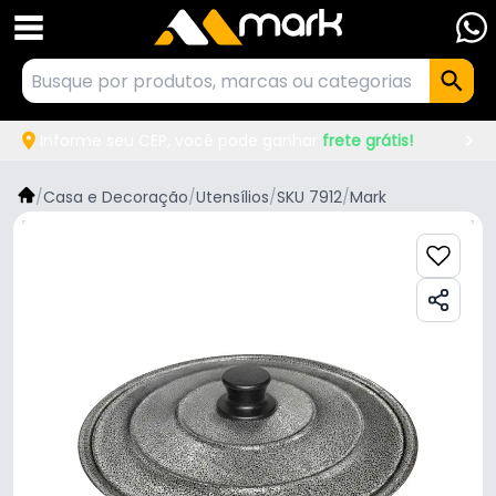
Informe seu CEP, você pode ganhar
frete grátis!
/
Casa e Decoração
/
Utensílios
/
SKU 7912
/
Mark