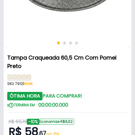
Tampa Craqueada 60,5 Cm Com Pomel
Preto
SKU 7912
|
Mark
ÓTIMA HORA
PARA COMPRAR!
00
:
00
:
00
.
000
TERMINA EM
R$ 65,19
-10%
Economize R$6,52
R$ 58
,67
no Pix