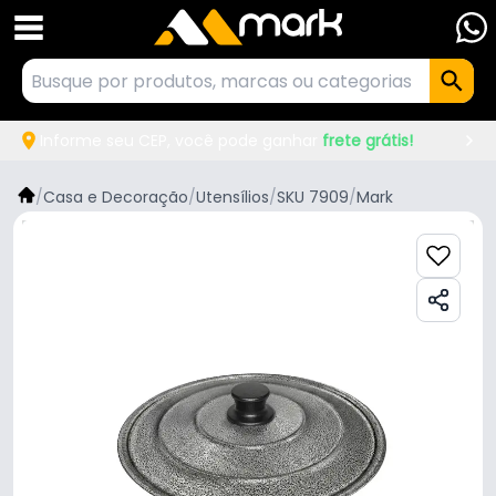
Informe seu CEP, você pode ganhar
frete grátis!
/
Casa e Decoração
/
Utensílios
/
SKU 7909
/
Mark