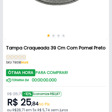
Tampa Craqueada 39 Cm Com Pomel Preto
SKU 7909
|
Mark
ÓTIMA HORA
PARA COMPRAR!
00
:
00
:
00
.
000
TERMINA EM
R$ 28,71
-10%
Economize R$2,87
R$ 25
,84
no Pix
ou R$28,71 em 5x R$ 5,74 sem juros