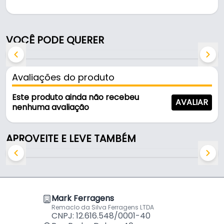
Pode ser usado na cozinha e em áreas de serviço.
Fabricada em Alumínio, é resistente e durável no
VOCÊ PODE QUERER
uso diário.
Características:
Avaliações do produto
- Marca: Mark
- Modelo: Tampa Craqueada
Este produto ainda não recebeu
AVALIAR
- Material: Alumínio
nenhuma avaliação
- Dimensões: 39 Cm
- Pomel: Preto
APROVEITE E LEVE TAMBÉM
- Diâmetro interno: 39 cm
- Diâmetro externa: 39,5 cm
- Formato: Redondo
Conteúdo da Embalagem
Mark Ferragens
Remaclo da Silva Ferragens LTDA
01 Tampa Redonda de Alumínio 39 cm – MK
CNPJ: 12.616.548/0001-40