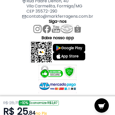
01 Pomel Preto
Rua Padre Dehon, 40
Vila Carmelita, Formiga/MG
CEP 35572-290
contato@markferragens.com.br
Siga-nos
Baixe nosso app
Google Play
App Store
R$ 28,71
Copyright © 2026 Mark Ferragens. Todos os direitos reservados.
-10%
Economize R$2,87
R$ 25
,84
Powered by
no Pix